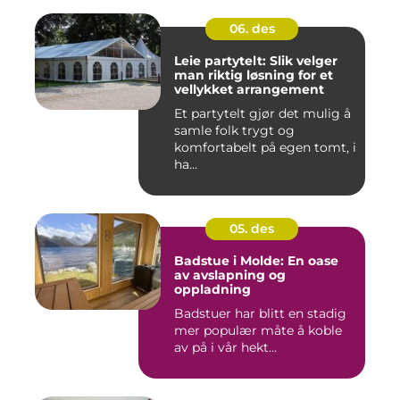
06. des
Leie partytelt: Slik velger
man riktig løsning for et
vellykket arrangement
Et partytelt gjør det mulig å
samle folk trygt og
komfortabelt på egen tomt, i
ha...
05. des
Badstue i Molde: En oase
av avslapning og
oppladning
Badstuer har blitt en stadig
mer populær måte å koble
av på i vår hekt...