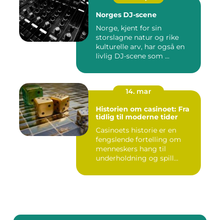
Norges DJ-scene
Norge, kjent for sin
storslagne natur og rike
kulturelle arv, har også en
livlig DJ-scene som ...
14. mar
Historien om casinoet: Fra
tidlig til moderne tider
Casinoets historie er en
fengslende fortelling om
menneskers hang til
underholdning og spill
gjennom...