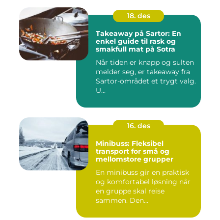
18. des
Takeaway på Sartor: En
enkel guide til rask og
smakfull mat på Sotra
Når tiden er knapp og sulten
melder seg, er takeaway fra
Sartor-området et trygt valg.
U...
16. des
Minibuss: Fleksibel
transport for små og
mellomstore grupper
En minibuss gir en praktisk
og komfortabel løsning når
en gruppe skal reise
sammen. Den...