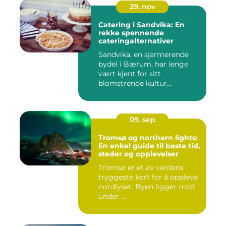
29. nov
Catering i Sandvika: En
rekke spennende
cateringalternativer
Sandvika, en sjarmerende
bydel i Bærum, har lenge
vært kjent for sitt
blomstrende kultur...
09. sep
Tromsø og northern lights:
En enkel guide til beste tid,
steder og opplevelser
Tromsø er et av verdens
tryggeste kort for å oppleve
nordlyset. Byen ligger midt
under ...