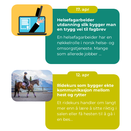
17. apr
Helsefagarbeider
utdanning slik bygger man
en trygg vei til fagbrev
En helsefagarbeider har en
nøkkelrolle i norsk helse- og
omsorgstjeneste. Mange
som allerede jobber ...
12. apr
Ridekurs som bygger ekte
kommunikasjon mellom
hest og rytter
Et ridekurs handler om langt
mer enn å lære å sitte riktig i
salen eller få hesten til å gå i
en bes...