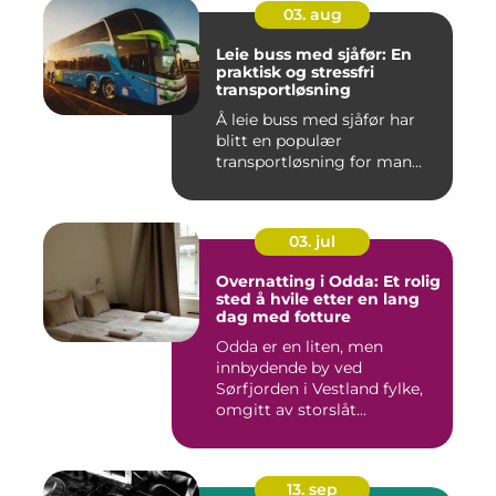
03. aug
Leie buss med sjåfør: En
praktisk og stressfri
transportløsning
Å leie buss med sjåfør har
blitt en populær
transportløsning for man...
03. jul
Overnatting i Odda: Et rolig
sted å hvile etter en lang
dag med fotture
Odda er en liten, men
innbydende by ved
Sørfjorden i Vestland fylke,
omgitt av storslåt...
13. sep