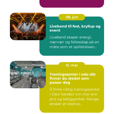
08. jun
Liveband til fest, bryllup og
event
Liveband skaper energi,
nærvær og fellesskap på en
måte som et spillelistean...
12. mai
Treningssenter i oslo slik
finner du stedet som
passer deg
Å finne riktig treningssenter
i Oslo handler om mer enn
pris og beliggenhet. Mange
ønsker et sted so...