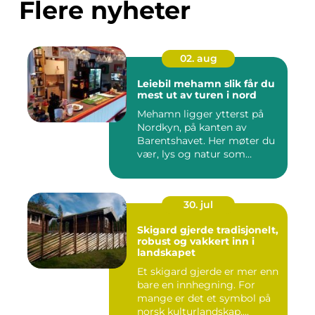
Flere nyheter
02. aug
Leiebil mehamn slik får du
mest ut av turen i nord
Mehamn ligger ytterst på
Nordkyn, på kanten av
Barentshavet. Her møter du
vær, lys og natur som
mang...
30. jul
Skigard gjerde tradisjonelt,
robust og vakkert inn i
landskapet
Et skigard gjerde er mer enn
bare en innhegning. For
mange er det et symbol på
norsk kulturlandskap,...