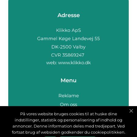
Adresse
web:
www.klikko.dk
Menu
Reklame
Om oss
Cookies
På vores website bruges cookies til at huske dine
indstillinger, statistik og personalisering af indhold og
Kontakt Oss
annoncer. Denne information deles med tredjepart. Ved
Sitemap
fortsat brug af websiden godkender du cookiepolitikken.