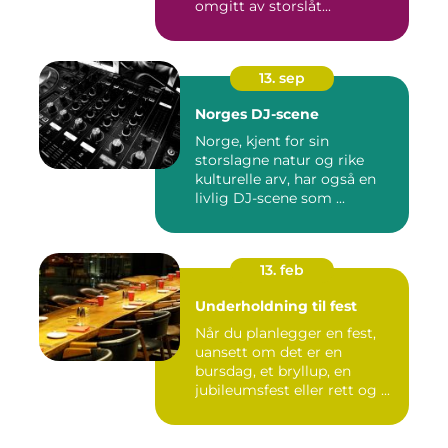
omgitt av storslåt...
13. sep
Norges DJ-scene
Norge, kjent for sin
storslagne natur og rike
kulturelle arv, har også en
livlig DJ-scene som ...
13. feb
Underholdning til fest
Når du planlegger en fest,
uansett om det er en
bursdag, et bryllup, en
jubileumsfest eller rett og ...