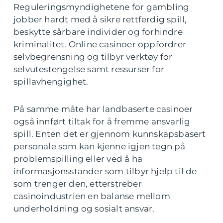
Reguleringsmyndighetene for gambling
jobber hardt med å sikre rettferdig spill,
beskytte sårbare individer og forhindre
kriminalitet. Online casinoer oppfordrer
selvbegrensning og tilbyr verktøy for
selvutestengelse samt ressurser for
spillavhengighet.
På samme måte har landbaserte casinoer
også innført tiltak for å fremme ansvarlig
spill. Enten det er gjennom kunnskapsbasert
personale som kan kjenne igjen tegn på
problemspilling eller ved å ha
informasjonsstander som tilbyr hjelp til de
som trenger den, etterstreber
casinoindustrien en balanse mellom
underholdning og sosialt ansvar.