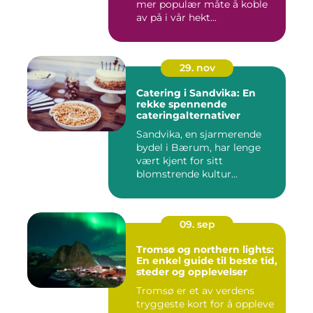
mer populær måte å koble
av på i vår hekt...
29. nov
Catering i Sandvika: En
rekke spennende
cateringalternativer
Sandvika, en sjarmerende
bydel i Bærum, har lenge
vært kjent for sitt
blomstrende kultur...
09. sep
Tromsø og northern lights:
En enkel guide til beste tid,
steder og opplevelser
Tromsø er et av verdens
tryggeste kort for å oppleve