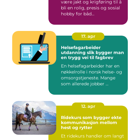
være jakt og krigføring til å
bli en rolig, presis og sosial
hobby for båd...
17. apr
Helsefagarbeider
utdanning slik bygger man
en trygg vei til fagbrev
En helsefagarbeider har en
nøkkelrolle i norsk helse- og
omsorgstjeneste. Mange
som allerede jobber ...
12. apr
Ridekurs som bygger ekte
kommunikasjon mellom
hest og rytter
Et ridekurs handler om langt