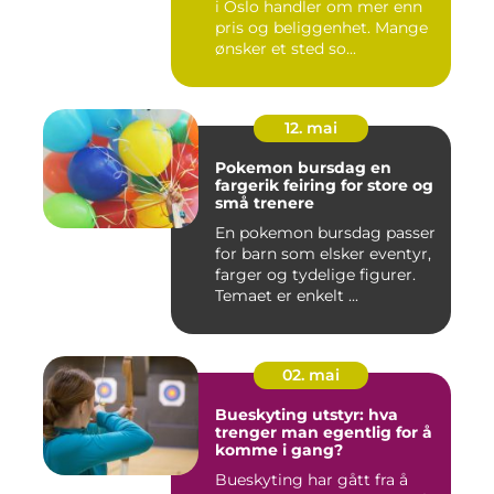
i Oslo handler om mer enn
pris og beliggenhet. Mange
ønsker et sted so...
12. mai
Pokemon bursdag en
fargerik feiring for store og
små trenere
En pokemon bursdag passer
for barn som elsker eventyr,
farger og tydelige figurer.
Temaet er enkelt ...
02. mai
Bueskyting utstyr: hva
trenger man egentlig for å
komme i gang?
Bueskyting har gått fra å