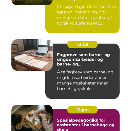
Et skigard gjerde er mer enn
bare en innhegning. For
mange er det et symbol på
norsk kulturlandskap,...
18. jul
Fagprøve som barne- og
ungdomsarbeider og
barne- og
ungdomsarbeiderfaget VG
Å ta fagbrev som barne- og
ungdomsarbeider åpner
mange muligheter innen
barnehage, skole...
15. jun
Spesialpedagogikk for
assistenter i barnehage og
skole