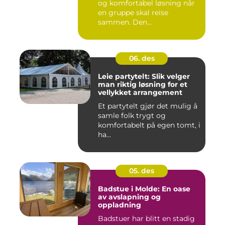
og komfortabel løsning når
en gruppe skal reise
sammen. Den...
06. des
Leie partytelt: Slik velger
man riktig løsning for et
vellykket arrangement
Et partytelt gjør det mulig å
samle folk trygt og
komfortabelt på egen tomt, i
ha...
05. des
Badstue i Molde: En oase
av avslapning og
oppladning
Badstuer har blitt en stadig