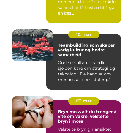
mer enn å lære å sitte riktig i
salen eller få hesten til å gå i
en bes...
10. mar
Teambuilding som skaper
varig kultur og bedre
samarbeid
Gode resultater handler
sjelden bare om strategi og
teknologi. De handler om
mennesker som stoler på...
07. mar
Bryn moss alt du trenger å
vite om vakre, velstelte
bryn i moss
Velstelte bryn gir ansiktet