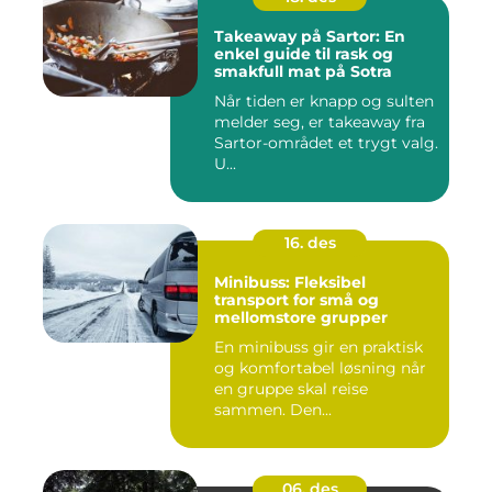
Takeaway på Sartor: En
enkel guide til rask og
smakfull mat på Sotra
Når tiden er knapp og sulten
melder seg, er takeaway fra
Sartor-området et trygt valg.
U...
16. des
Minibuss: Fleksibel
transport for små og
mellomstore grupper
En minibuss gir en praktisk
og komfortabel løsning når
en gruppe skal reise
sammen. Den...
06. des