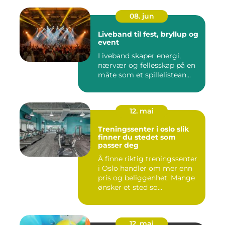
08. jun
Liveband til fest, bryllup og
event
Liveband skaper energi,
nærvær og fellesskap på en
måte som et spillelistean...
12. mai
Treningssenter i oslo slik
finner du stedet som
passer deg
Å finne riktig treningssenter
i Oslo handler om mer enn
pris og beliggenhet. Mange
ønsker et sted so...
12. mai