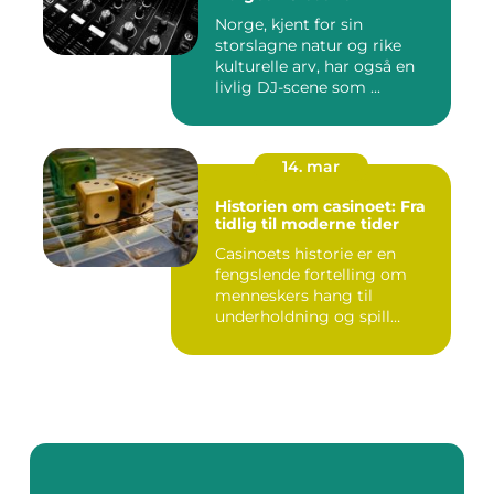
Norge, kjent for sin
storslagne natur og rike
kulturelle arv, har også en
livlig DJ-scene som ...
14. mar
Historien om casinoet: Fra
tidlig til moderne tider
Casinoets historie er en
fengslende fortelling om
menneskers hang til
underholdning og spill
gjennom...