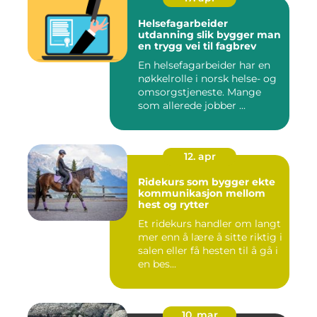
Helsefagarbeider
utdanning slik bygger man
en trygg vei til fagbrev
En helsefagarbeider har en
nøkkelrolle i norsk helse- og
omsorgstjeneste. Mange
som allerede jobber ...
12. apr
Ridekurs som bygger ekte
kommunikasjon mellom
hest og rytter
Et ridekurs handler om langt
mer enn å lære å sitte riktig i
salen eller få hesten til å gå i
en bes...
10. mar