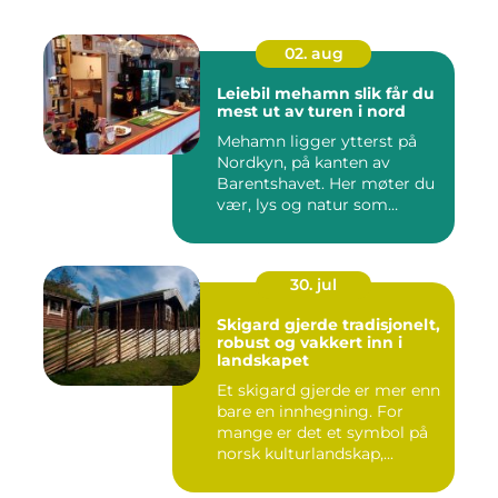
02. aug
Leiebil mehamn slik får du
mest ut av turen i nord
Mehamn ligger ytterst på
Nordkyn, på kanten av
Barentshavet. Her møter du
vær, lys og natur som
mang...
30. jul
Skigard gjerde tradisjonelt,
robust og vakkert inn i
landskapet
Et skigard gjerde er mer enn
bare en innhegning. For
mange er det et symbol på
norsk kulturlandskap,...