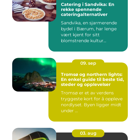
Catering i Sandvika: En
rekke spennende
cateringalternativer
Sandvika, en sjarmerende
bydel i Bærum, har lenge
vært kjent for sitt
blomstrende kultur...
09. sep
Tromsø og northern lights:
En enkel guide til beste tid,
steder og opplevelser
Tromsø er et av verdens
tryggeste kort for å oppleve
nordlyset. Byen ligger midt
under ...
03. aug