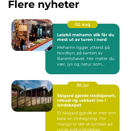
Flere nyheter
02. aug
Leiebil mehamn slik får du
mest ut av turen i nord
Mehamn ligger ytterst på
Nordkyn, på kanten av
Barentshavet. Her møter du
vær, lys og natur som
mang...
30. jul
Skigard gjerde tradisjonelt,
robust og vakkert inn i
landskapet
Et skigard gjerde er mer enn
bare en innhegning. For
mange er det et symbol på
norsk kulturlandskap,...