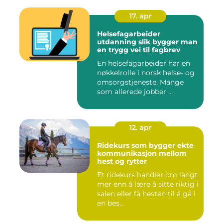
17. apr
Helsefagarbeider
utdanning slik bygger man
en trygg vei til fagbrev
En helsefagarbeider har en
nøkkelrolle i norsk helse- og
omsorgstjeneste. Mange
som allerede jobber ...
12. apr
Ridekurs som bygger ekte
kommunikasjon mellom
hest og rytter
Et ridekurs handler om langt
mer enn å lære å sitte riktig i
salen eller få hesten til å gå i
en bes...