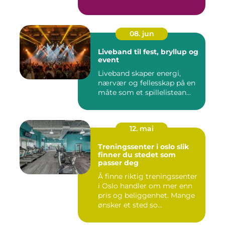
08. jun
Liveband til fest, bryllup og
event
Liveband skaper energi,
nærvær og fellesskap på en
måte som et spillelistean...
12. mai
Treningssenter i oslo slik
finner du stedet som
passer deg
Å finne riktig treningssenter
i Oslo handler om mer enn
pris og beliggenhet. Mange
ønsker et sted so...