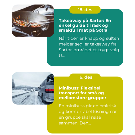
18. des
Takeaway på Sartor: En
enkel guide til rask og
smakfull mat på Sotra
Når tiden er knapp og sulten
melder seg, er takeaway fra
Sartor-området et trygt valg.
U...
16. des
Minibuss: Fleksibel
transport for små og
mellomstore grupper
En minibuss gir en praktisk
og komfortabel løsning når
en gruppe skal reise
sammen. Den...