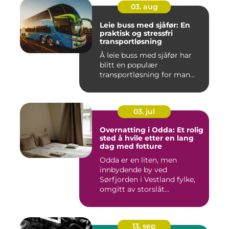
03. aug
Leie buss med sjåfør: En
praktisk og stressfri
transportløsning
Å leie buss med sjåfør har
blitt en populær
transportløsning for man...
03. jul
Overnatting i Odda: Et rolig
sted å hvile etter en lang
dag med fotture
Odda er en liten, men
innbydende by ved
Sørfjorden i Vestland fylke,
omgitt av storslåt...
13. sep