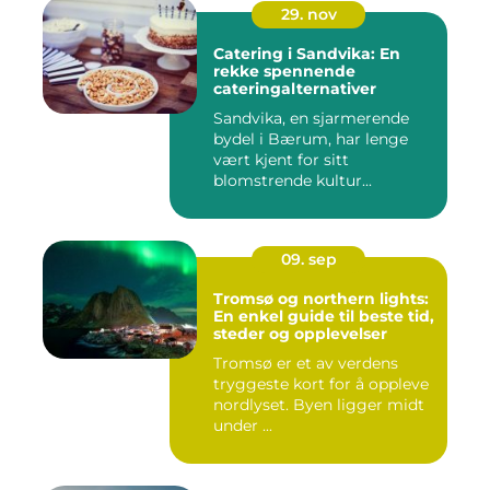
29. nov
Catering i Sandvika: En
rekke spennende
cateringalternativer
Sandvika, en sjarmerende
bydel i Bærum, har lenge
vært kjent for sitt
blomstrende kultur...
09. sep
Tromsø og northern lights:
En enkel guide til beste tid,
steder og opplevelser
Tromsø er et av verdens
tryggeste kort for å oppleve
nordlyset. Byen ligger midt
under ...