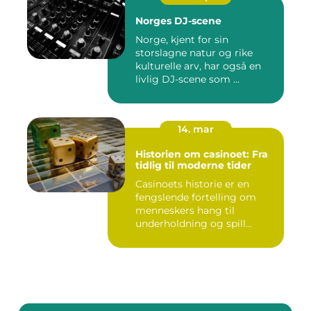
Norges DJ-scene
Norge, kjent for sin
storslagne natur og rike
kulturelle arv, har også en
livlig DJ-scene som ...
14. mar
Historien om casinoet: Fra
tidlig til moderne tider
Casinoets historie er en
fengslende fortelling om
menneskers hang til
underholdning og spill
gjennom...