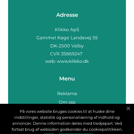
Adresse
web:
www.klikko.dk
Menu
Reklame
Om oss
Cookies
På vores website bruges cookies til at huske dine
indstillinger, statistik og personalisering af indhold og
Kontakt Oss
annoncer. Denne information deles med tredjepart. Ved
Sitemap
fortsat brug af websiden godkender du cookiepolitikken.