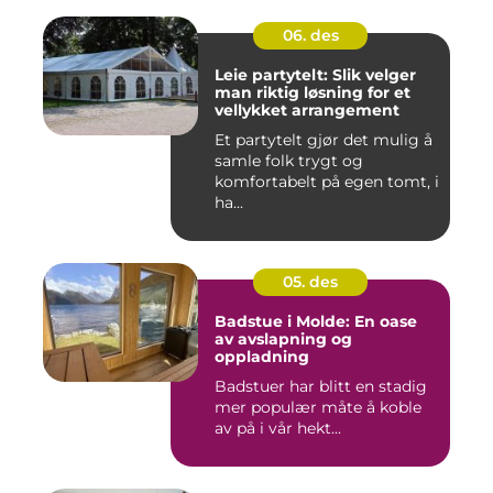
06. des
Leie partytelt: Slik velger
man riktig løsning for et
vellykket arrangement
Et partytelt gjør det mulig å
samle folk trygt og
komfortabelt på egen tomt, i
ha...
05. des
Badstue i Molde: En oase
av avslapning og
oppladning
Badstuer har blitt en stadig
mer populær måte å koble
av på i vår hekt...