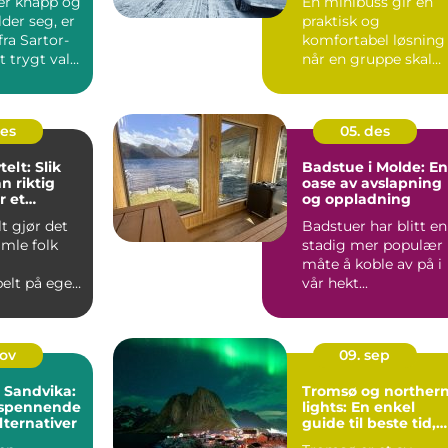
 er knapp og
En minibuss gir en
der seg, er
praktisk og
ra Sartor-
komfortabel løsning
 trygt valg.
når en gruppe skal
reise sammen. Den...
des
05. des
telt: Slik
Badstue i Molde: En
n riktig
oase av avslapning
r et
og oppladning
lt gjør det
Badstuer har blitt en
ent
amle folk
stadig mer populær
måte å koble av på i
elt på egen
vår hekt...
.
nov
09. sep
i Sandvika:
Tromsø og norther
 spennende
lights: En enkel
lternativer
guide til beste tid,
steder og