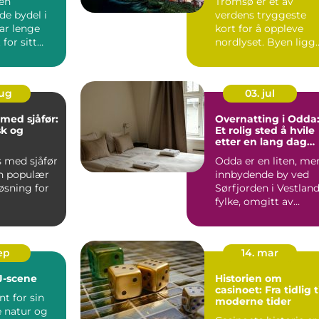
 en
Tromsø er et av
opplevelser
de bydel i
verdens tryggeste
r lenge
kort for å oppleve
for sitt
nordlyset. Byen ligg
e kultur...
midt under ...
aug
03. jul
 med sjåfør:
Overnatting i Odda
sk og
Et rolig sted å hvile
etter en lang dag
løsning
med fotture
s med sjåfør
Odda er en liten, me
en populær
innbydende by ved
øsning for
Sørfjorden i Vestlan
fylke, omgitt av
storslåt...
sep
14. mar
J-scene
Historien om
casinoet: Fra tidlig t
nt for sin
moderne tider
e natur og