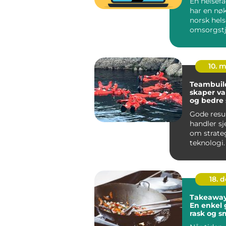
En helsef
har en nøk
norsk hels
omsorgstj
Mange som
jobber ...
10. 
Teambuil
skaper va
og bedre
Gode resu
handler sj
om strate
teknologi.
om menne
stoler på...
18. 
Takeaway 
En enkel g
rask og s
på Sotra