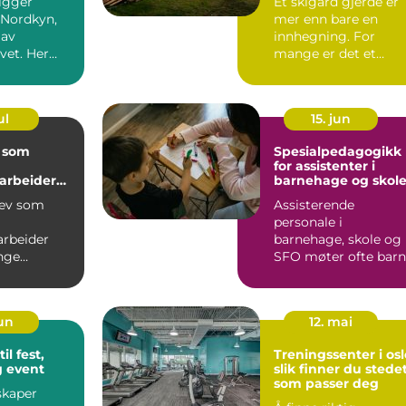
igger
Et skigard gjerde er
 Nordkyn,
mer enn bare en
 av
innhegning. For
vet. Her
mange er det et
vær, lys og
symbol på norsk
 mang...
kulturlandskap,...
ul
15. jun
 som
Spesialpedagogikk
for assistenter i
rbeider
barnehage og skol
 og
rev som
Assisterende
rbeiderfa
personale i
rbeider
barnehage, skole og
nge
SFO møter ofte barn
r innen
som strever mer en
 skole...
andre. Noen har...
jun
12. mai
il fest,
Treningssenter i osl
g event
slik finner du stede
som passer deg
skaper