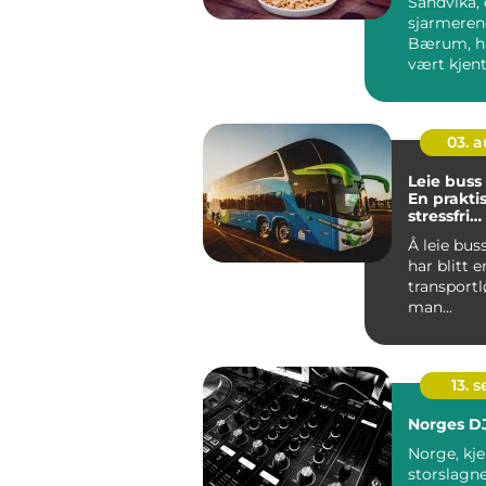
Sandvika,
sjarmeren
Bærum, ha
vært kjent 
blomstrend
03. 
Leie buss
En prakti
stressfri
transport
Å leie bus
har blitt 
transportl
man...
13. 
Norges D
Norge, kje
storslagn