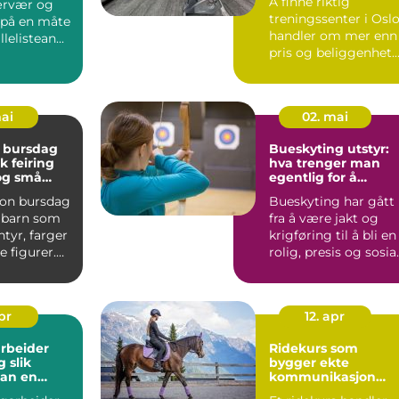
Å finne riktig
ærvær og
treningssenter i Osl
 på en måte
handler om mer enn
lelistean...
pris og beliggenhet.
Mange ønsker et ste
so...
mai
02. mai
 bursdag
Bueskyting utstyr:
k feiring
hva trenger man
 og små
egentlig for å
komme i gang?
on bursdag
Bueskyting har gått
r barn som
fra å være jakt og
ntyr, farger
krigføring til å bli en
e figurer.
rolig, presis og sosia
nkelt ...
hobby for båd...
apr
12. apr
rbeider
Ridekurs som
ik
bygger ekte
an en
kommunikasjon
til fagbrev
mellom hest og