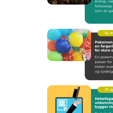
energi, n
fellesskap
som et spil
12. 
Pokemon
en fargeri
for store
trenere
En pokem
passer fo
elsker eve
og tydelig
Temaet er e
17. 
Helsefaga
utdanning sl
bygger m
trygg vei 