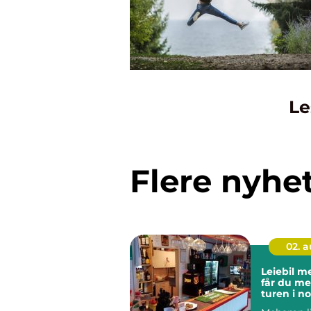
Le
Flere nyhe
02. 
Leiebil meh
får du me
turen i n