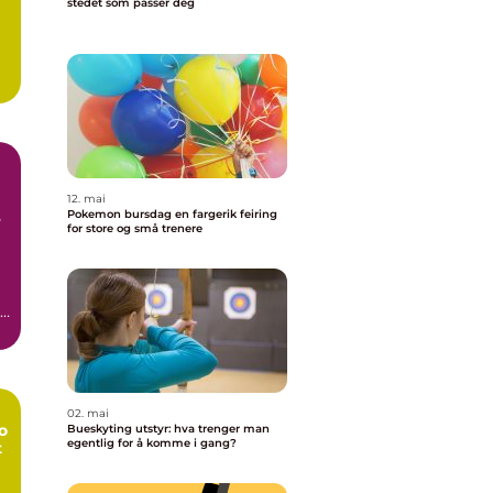
stedet som passer deg
12. mai
Pokemon bursdag en fargerik feiring
e
for store og små trenere
n
02. mai
o
Bueskyting utstyr: hva trenger man
egentlig for å komme i gang?
t