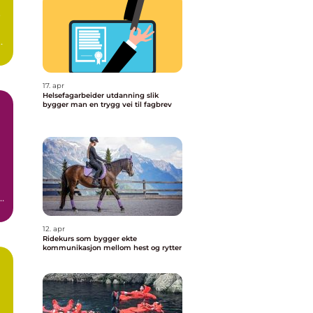
o
d
17. apr
Helsefagarbeider utdanning slik
bygger man en trygg vei til fagbrev
l
12. apr
Ridekurs som bygger ekte
kommunikasjon mellom hest og rytter