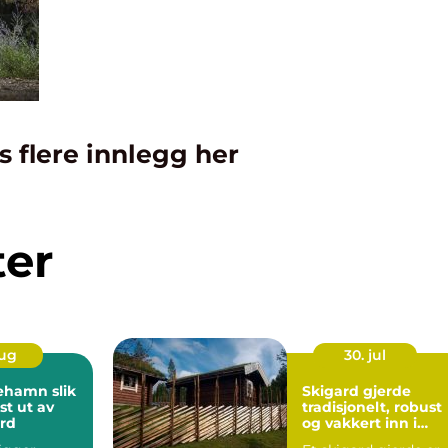
s flere innlegg her
ter
aug
30. jul
amn slik
Skigard gjerde
st ut av
tradisjonelt, robust
ord
og vakkert inn i
landskapet