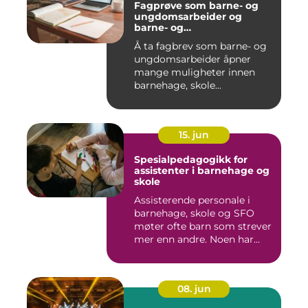
Fagprøve som barne- og
ungdomsarbeider og
barne- og
ungdomsarbeiderfaget VG
Å ta fagbrev som barne- og
ungdomsarbeider åpner
mange muligheter innen
barnehage, skole...
15. jun
Spesialpedagogikk for
assistenter i barnehage og
skole
Assisterende personale i
barnehage, skole og SFO
møter ofte barn som strever
mer enn andre. Noen har...
08. jun