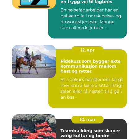
en trygg vei til fagbrev
En helsefagarbeider har en
nøkkelrolle i norsk helse- og
omsorgstjeneste. Mange
som allerede jobber ...
12. apr
Ridekurs som bygger ekte
kommunikasjon mellom
hest og rytter
Et ridekurs handler om langt
mer enn å lære å sitte riktig i
salen eller få hesten til å gå i
en bes...
10. mar
Teambuilding som skaper
varig kultur og bedre