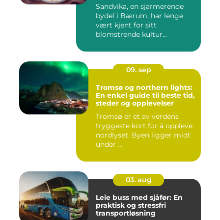
Sandvika, en sjarmerende
bydel i Bærum, har lenge
vært kjent for sitt
blomstrende kultur...
09. sep
Tromsø og northern lights:
En enkel guide til beste tid,
steder og opplevelser
Tromsø er et av verdens
tryggeste kort for å oppleve
nordlyset. Byen ligger midt
under ...
03. aug
Leie buss med sjåfør: En
praktisk og stressfri
transportløsning