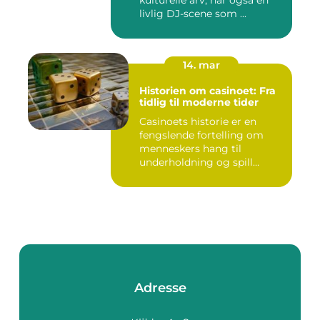
kulturelle arv, har også en
livlig DJ-scene som ...
14. mar
Historien om casinoet: Fra
tidlig til moderne tider
Casinoets historie er en
fengslende fortelling om
menneskers hang til
underholdning og spill
gjennom...
Adresse