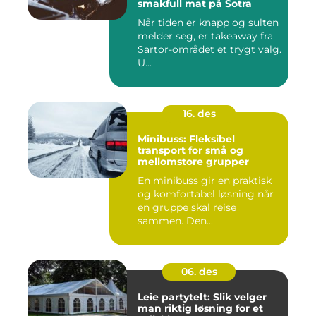
smakfull mat på Sotra
Når tiden er knapp og sulten
melder seg, er takeaway fra
Sartor-området et trygt valg.
U...
16. des
Minibuss: Fleksibel
transport for små og
mellomstore grupper
En minibuss gir en praktisk
og komfortabel løsning når
en gruppe skal reise
sammen. Den...
06. des
Leie partytelt: Slik velger
man riktig løsning for et