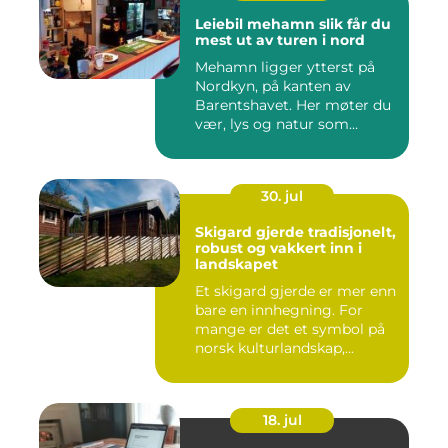
Leiebil mehamn slik får du
mest ut av turen i nord
Mehamn ligger ytterst på
Nordkyn, på kanten av
Barentshavet. Her møter du
vær, lys og natur som
mang...
30. jul
Skigard gjerde tradisjonelt,
robust og vakkert inn i
landskapet
Et skigard gjerde er mer enn
bare en innhegning. For
mange er det et symbol på
norsk kulturlandskap,...
18. jul