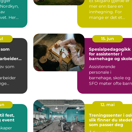
igger
Et skigard gjerde er
 Nordkyn,
mer enn bare en
 av
innhegning. For
vet. Her
mange er det et
vær, lys og
symbol på norsk
 mang...
kulturlandskap,...
ul
15. jun
 som
Spesialpedagogikk
for assistenter i
rbeider
barnehage og skol
 og
rev som
Assisterende
rbeiderfa
personale i
rbeider
barnehage, skole og
nge
SFO møter ofte barn
r innen
som strever mer en
 skole...
andre. Noen har...
jun
12. mai
il fest,
Treningssenter i osl
g event
slik finner du stede
som passer deg
skaper