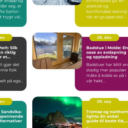
 er knapp og
En minibuss gir en
der seg, er
praktisk og
ra Sartor-
komfortabel løsning
 trygt valg.
når en gruppe skal
reise sammen. Den...
des
05. des
telt: Slik
Badstue i Molde: En
n riktig
oase av avslapning
r et
og oppladning
lt gjør det
Badstuer har blitt en
ent
amle folk
stadig mer populær
måte å koble av på i
elt på egen
vår hekt...
.
nov
09. sep
i Sandvika:
Tromsø og norther
 spennende
lights: En enkel
lternativer
guide til beste tid,
steder og