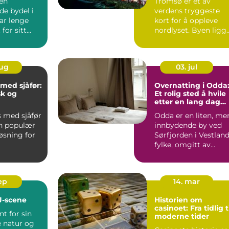
 en
Tromsø er et av
opplevelser
de bydel i
verdens tryggeste
r lenge
kort for å oppleve
for sitt
nordlyset. Byen ligg
e kultur...
midt under ...
aug
03. jul
 med sjåfør:
Overnatting i Odda
sk og
Et rolig sted å hvile
etter en lang dag
løsning
med fotture
s med sjåfør
Odda er en liten, me
en populær
innbydende by ved
øsning for
Sørfjorden i Vestlan
fylke, omgitt av
storslåt...
sep
14. mar
J-scene
Historien om
casinoet: Fra tidlig t
nt for sin
moderne tider
e natur og