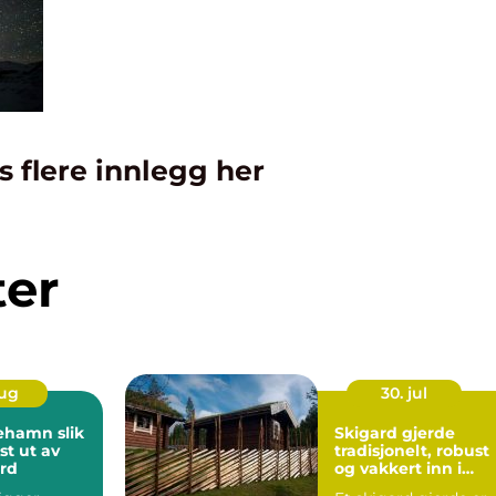
s flere innlegg her
ter
aug
30. jul
amn slik
Skigard gjerde
st ut av
tradisjonelt, robust
ord
og vakkert inn i
landskapet