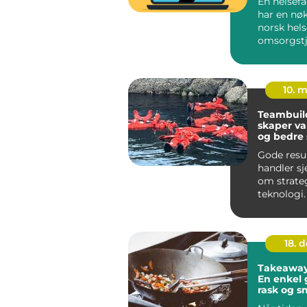
En helsef
har en nøk
norsk hels
omsorgstj
Mange som
jobber ...
10. 
Teambuil
skaper va
og bedre
Gode resu
handler sj
om strate
teknologi.
om menne
stoler på...
18. 
Takeaway 
En enkel g
rask og s
på Sotra