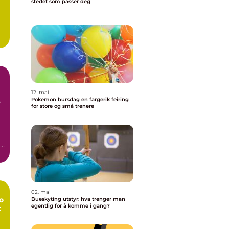
stedet som passer deg
12. mai
Pokemon bursdag en fargerik feiring
e
for store og små trenere
n
02. mai
o
Bueskyting utstyr: hva trenger man
egentlig for å komme i gang?
t