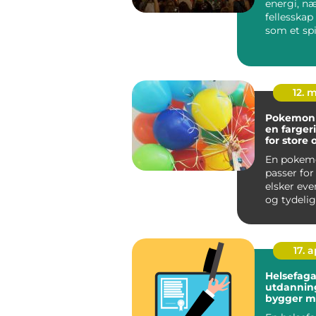
energi, n
fellesskap
som et spil
12. 
Pokemon
en fargeri
for store
trenere
En pokem
passer fo
elsker eve
og tydelig
Temaet er e
17. 
Helsefaga
utdanning sl
bygger m
trygg vei 