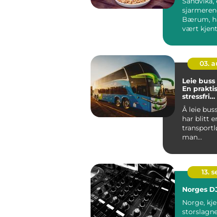
Sandvika,
sjarmeren
Bærum, ha
vært kjent 
blomstrend
03. 
Leie buss
En prakti
stressfri
transport
Å leie bus
har blitt 
transportl
man...
13. 
Norges D
Norge, kje
storslagn