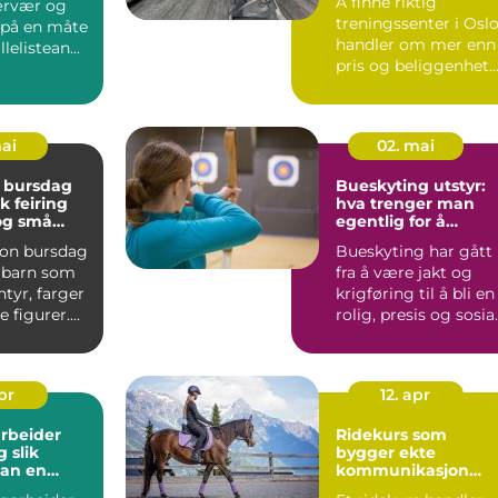
Å finne riktig
ærvær og
treningssenter i Osl
 på en måte
handler om mer enn
lelistean...
pris og beliggenhet.
Mange ønsker et ste
so...
mai
02. mai
 bursdag
Bueskyting utstyr:
k feiring
hva trenger man
 og små
egentlig for å
komme i gang?
on bursdag
Bueskyting har gått
r barn som
fra å være jakt og
ntyr, farger
krigføring til å bli en
e figurer.
rolig, presis og sosia
nkelt ...
hobby for båd...
apr
12. apr
rbeider
Ridekurs som
ik
bygger ekte
an en
kommunikasjon
til fagbrev
mellom hest og