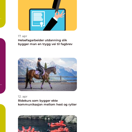
o
d
17. apr
Helsefagarbeider utdanning slik
bygger man en trygg vei til fagbrev
l
12. apr
Ridekurs som bygger ekte
kommunikasjon mellom hest og rytter