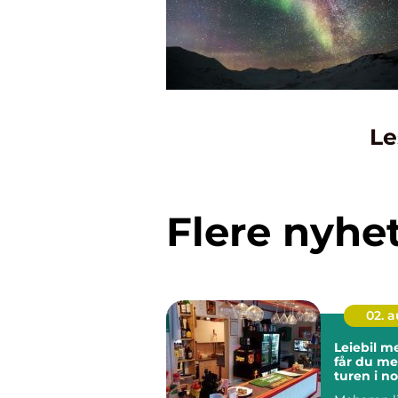
Le
Flere nyhe
02. 
Leiebil meh
får du me
turen i n