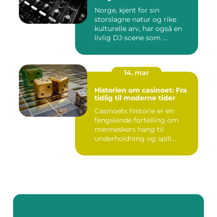
Norge, kjent for sin
storslagne natur og rike
kulturelle arv, har også en
livlig DJ-scene som ...
14. mar
Historien om casinoet: Fra
tidlig til moderne tider
Casinoets historie er en
fengslende fortelling om
menneskers hang til
underholdning og spill
gjennom...