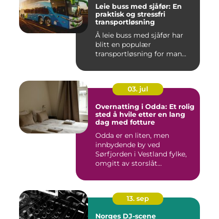
Leie buss med sjåfør: En
praktisk og stressfri
transportløsning
Å leie buss med sjåfør har
blitt en populær
transportløsning for man...
03. jul
Overnatting i Odda: Et rolig
sted å hvile etter en lang
dag med fotture
Odda er en liten, men
innbydende by ved
Sørfjorden i Vestland fylke,
omgitt av storslåt...
13. sep
Norges DJ-scene