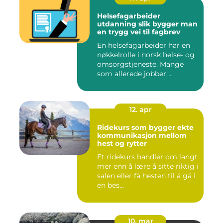
Helsefagarbeider
utdanning slik bygger man
en trygg vei til fagbrev
En helsefagarbeider har en
nøkkelrolle i norsk helse- og
omsorgstjeneste. Mange
som allerede jobber ...
12. apr
Ridekurs som bygger ekte
kommunikasjon mellom
hest og rytter
Et ridekurs handler om langt
mer enn å lære å sitte riktig i
salen eller få hesten til å gå i
en bes...
10. mar