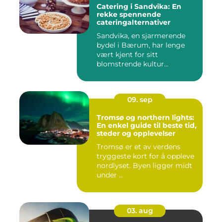
Catering i Sandvika: En
rekke spennende
cateringalternativer
Sandvika, en sjarmerende
bydel i Bærum, har lenge
vært kjent for sitt
blomstrende kultur...
09. sep
Tromsø og northern lights:
En enkel guide til beste tid,
steder og opplevelser
Tromsø er et av verdens
tryggeste kort for å oppleve
nordlyset. Byen ligger midt
under ...
03. aug