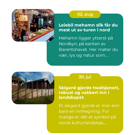
02. aug
Leiebil mehamn slik får du
mest ut av turen i nord
Mehamn ligger ytterst på
Nordkyn, på kanten av
Barentshavet. Her møter du
vær, lys og natur som
mang...
30. jul
Skigard gjerde tradisjonelt,
robust og vakkert inn i
landskapet
Et skigard gjerde er mer enn
bare en innhegning. For
mange er det et symbol på
norsk kulturlandskap,...