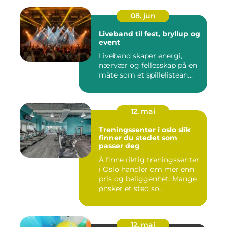
08. jun
Liveband til fest, bryllup og
event
Liveband skaper energi,
nærvær og fellesskap på en
måte som et spillelistean...
12. mai
Treningssenter i oslo slik
finner du stedet som
passer deg
Å finne riktig treningssenter
i Oslo handler om mer enn
pris og beliggenhet. Mange
ønsker et sted so...
12. mai