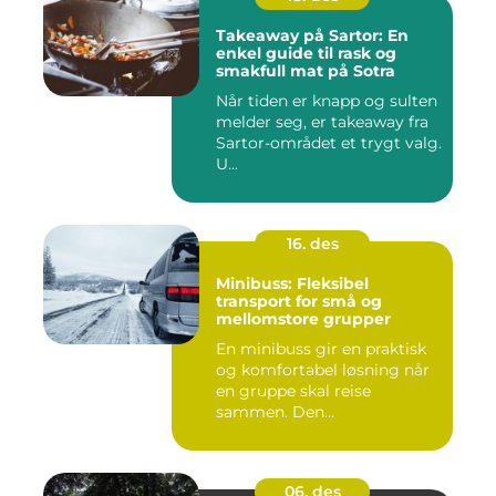
Takeaway på Sartor: En
enkel guide til rask og
smakfull mat på Sotra
Når tiden er knapp og sulten
melder seg, er takeaway fra
Sartor-området et trygt valg.
U...
16. des
Minibuss: Fleksibel
transport for små og
mellomstore grupper
En minibuss gir en praktisk
og komfortabel løsning når
en gruppe skal reise
sammen. Den...
06. des