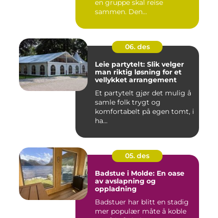
en gruppe skal reise
sammen. Den...
06. des
Leie partytelt: Slik velger
man riktig løsning for et
vellykket arrangement
Et partytelt gjør det mulig å
samle folk trygt og
komfortabelt på egen tomt, i
ha...
05. des
Badstue i Molde: En oase
av avslapning og
oppladning
Badstuer har blitt en stadig
mer populær måte å koble