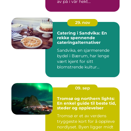
av på i vår hekt...
29. nov
Catering i Sandvika: En
rekke spennende
cateringalternativer
Sandvika, en sjarmerende
bydel i Bærum, har lenge
vært kjent for sitt
blomstrende kultur...
09. sep
Tromsø og northern lights:
En enkel guide til beste tid,
steder og opplevelser
Tromsø er et av verdens
tryggeste kort for å oppleve
nordlyset. Byen ligger midt