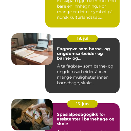
Et skigard gjerde er mer enn
bare en innhegning. For
mange er det et symbol på
norsk kulturlandskap,...
18. jul
Fagprøve som barne- og
ungdomsarbeider og
barne- og
ungdomsarbeiderfaget VG
Å ta fagbrev som barne- og
ungdomsarbeider åpner
mange muligheter innen
barnehage, skole...
15. jun
Spesialpedagogikk for
assistenter i barnehage og
skole