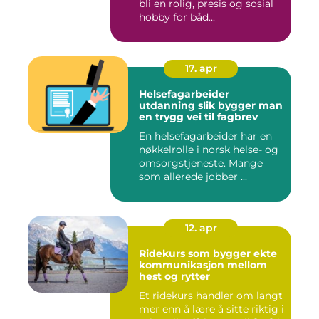
bli en rolig, presis og sosial
hobby for båd...
17. apr
Helsefagarbeider
utdanning slik bygger man
en trygg vei til fagbrev
En helsefagarbeider har en
nøkkelrolle i norsk helse- og
omsorgstjeneste. Mange
som allerede jobber ...
12. apr
Ridekurs som bygger ekte
kommunikasjon mellom
hest og rytter
Et ridekurs handler om langt
mer enn å lære å sitte riktig i