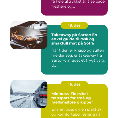
få hele uttrykket til å se både
freshere og...
18. des
Takeaway på Sartor: En
enkel guide til rask og
smakfull mat på Sotra
Når tiden er knapp og sulten
melder seg, er takeaway fra
Sartor-området et trygt valg.
U...
16. des
Minibuss: Fleksibel
transport for små og
mellomstore grupper
En minibuss gir en praktisk
og komfortabel løsning når