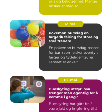
pris og beliggenhet. Mange
ønsker et sted so...
12. mai
Pokemon bursdag en
fargerik feiring for store og
små trenere
En pokemon bursdag passer
for barn som elsker eventyr,
farger og tydelige figurer.
Temaet er enkelt ...
02. mai
Bueskyting utstyr: hva
trenger man egentlig for å
komme i gang?
Bueskyting har gått fra å
være jakt og krigføring til å