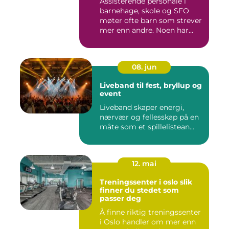
Assisterende personale i
barnehage, skole og SFO
møter ofte barn som strever
mer enn andre. Noen har...
08. jun
Liveband til fest, bryllup og
event
Liveband skaper energi,
nærvær og fellesskap på en
måte som et spillelistean...
12. mai
Treningssenter i oslo slik
finner du stedet som
passer deg
Å finne riktig treningssenter
i Oslo handler om mer enn