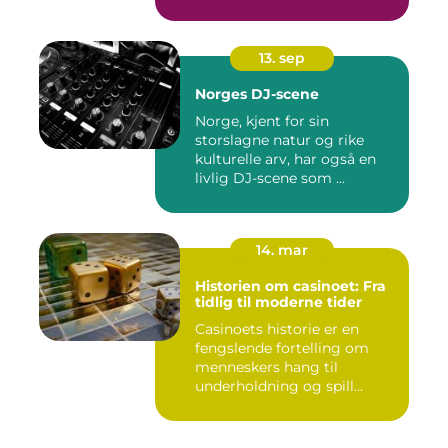
13. sep
Norges DJ-scene
Norge, kjent for sin
storslagne natur og rike
kulturelle arv, har også en
livlig DJ-scene som ...
14. mar
Historien om casinoet: Fra
tidlig til moderne tider
Casinoets historie er en
fengslende fortelling om
menneskers hang til
underholdning og spill
gjennom...