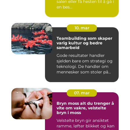
salen eller få hesten til å gå i
en bes...
10. mar
Teambuilding som skaper
varig kultur og bedre
samarbeid
Gode resultater handler
sjelden bare om strategi og
teknologi. De handler om
mennesker som stoler på...
07. mar
Bryn moss alt du trenger å
vite om vakre, velstelte
bryn i moss
Velstelte bryn gir ansiktet
ramme, løfter blikket og kan