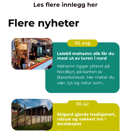
Les flere innlegg her
Flere nyheter
02. aug
Leiebil mehamn slik får du
mest ut av turen i nord
Mehamn ligger ytterst på
Nordkyn, på kanten av
Barentshavet. Her møter du
vær, lys og natur som
mang...
30. jul
Skigard gjerde tradisjonelt,
robust og vakkert inn i
landskapet