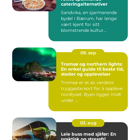
cateringalternativer
Sandvika, en sjarmerende
bydel i Bærum, har lenge
vært kjent for sitt
blomstrende kultur...
09. sep
Tromsø og northern lights:
En enkel guide til beste tid,
steder og opplevelser
Tromsø er et av verdens
tryggeste kort for å oppleve
nordlyset. Byen ligger midt
under ...
03. aug
Leie buss med sjåfør: En
praktisk og stressfri