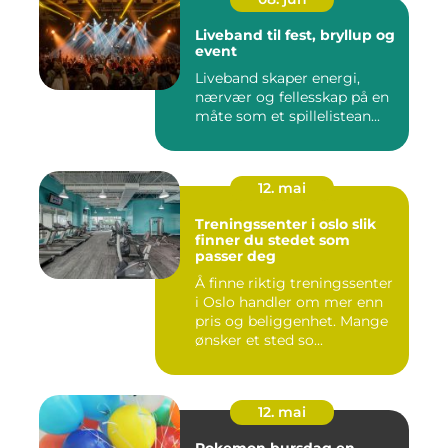
Liveband til fest, bryllup og
event
Liveband skaper energi,
nærvær og fellesskap på en
måte som et spillelistean...
12. mai
Treningssenter i oslo slik
finner du stedet som
passer deg
Å finne riktig treningssenter
i Oslo handler om mer enn
pris og beliggenhet. Mange
ønsker et sted so...
12. mai