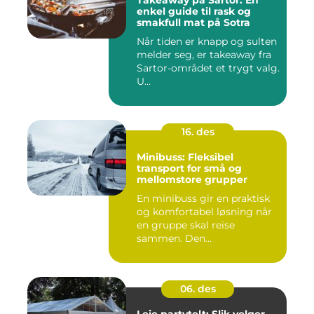
Takeaway på Sartor: En
enkel guide til rask og
smakfull mat på Sotra
Når tiden er knapp og sulten
melder seg, er takeaway fra
Sartor-området et trygt valg.
U...
16. des
Minibuss: Fleksibel
transport for små og
mellomstore grupper
En minibuss gir en praktisk
og komfortabel løsning når
en gruppe skal reise
sammen. Den...
06. des