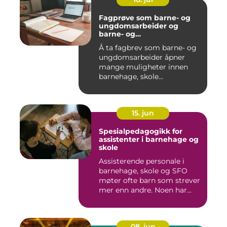
Fagprøve som barne- og
ungdomsarbeider og
barne- og
ungdomsarbeiderfaget VG
Å ta fagbrev som barne- og
ungdomsarbeider åpner
mange muligheter innen
barnehage, skole...
15. jun
Spesialpedagogikk for
assistenter i barnehage og
skole
Assisterende personale i
barnehage, skole og SFO
møter ofte barn som strever
mer enn andre. Noen har...
08. jun