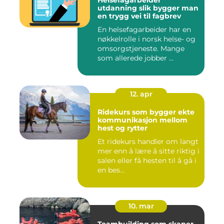
Helsefagarbeider
utdanning slik bygger man
en trygg vei til fagbrev
En helsefagarbeider har en
nøkkelrolle i norsk helse- og
omsorgstjeneste. Mange
som allerede jobber ...
12. apr
Ridekurs som bygger ekte
kommunikasjon mellom
hest og rytter
Et ridekurs handler om langt
mer enn å lære å sitte riktig i
salen eller få hesten til å gå i
en bes...
10. mar