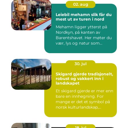
02. aug
Leiebil mehamn slik får du
mest ut av turen i nord
Mehamn ligger ytterst på
Nordkyn, på kanten av
Barentshavet. Her møter du
vær, lys og natur som
mang...
30. jul
Skigard gjerde tradisjonelt,
robust og vakkert inn i
landskapet
Et skigard gjerde er mer enn
bare en innhegning. For
mange er det et symbol på
norsk kulturlandskap,...
18. jul