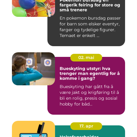
Pokemon bursdag en
fargerik feiring for store og
små trenere
En pokemon bursdag passer
for barn som elsker eventyr,
farger og tydelige figurer.
Temaet er enkelt ...
02. mai
Bueskyting utstyr: hva
trenger man egentlig for å
komme i gang?
Bueskyting har gått fra å
være jakt og krigføring til å
bli en rolig, presis og sosial
hobby for båd...
17. apr