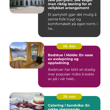
Leie partytelt: Slik velger
man riktig løsning for et
vellykket arrangement
Et partytelt gjør det mulig å
samle folk trygt og
komfortabelt på egen tomt, i
ha...
05. des
Badstue i Molde: En oase
av avslapning og
oppladning
Badstuer har blitt en stadig
mer populær måte å koble
av på i vår hekt...
29. nov
Catering i Sandvika: En
rekke spennende