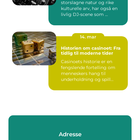
storslagne natur og rike
kulturelle arv, har også en
livlig DJ-scene som ...
14. mar
Historien om casinoet: Fra
tidlig til moderne tider
Casinoets historie er en
fengslende fortelling om
menneskers hang til
underholdning og spill
gjennom...
Adresse