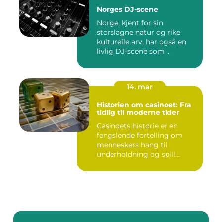
Norges DJ-scene
Norge, kjent for sin
storslagne natur og rike
kulturelle arv, har også en
livlig DJ-scene som ...
14. mar
Historien om casinoet: Fra
tidlig til moderne tider
Casinoets historie er en
fengslende fortelling om
menneskers hang til
underholdning og spill
gjennom...