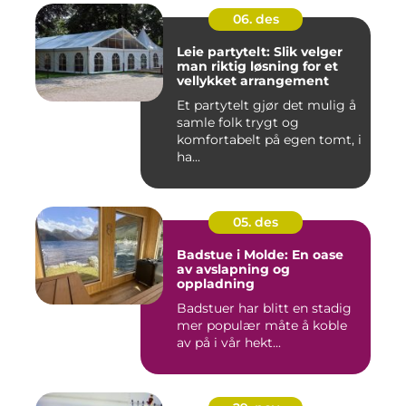
06. des
Leie partytelt: Slik velger
man riktig løsning for et
vellykket arrangement
Et partytelt gjør det mulig å
samle folk trygt og
komfortabelt på egen tomt, i
ha...
05. des
Badstue i Molde: En oase
av avslapning og
oppladning
Badstuer har blitt en stadig
mer populær måte å koble
av på i vår hekt...