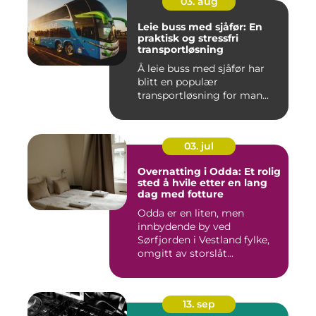
03. aug
Leie buss med sjåfør: En
praktisk og stressfri
transportløsning
Å leie buss med sjåfør har
blitt en populær
transportløsning for man...
03. jul
Overnatting i Odda: Et rolig
sted å hvile etter en lang
dag med fotture
Odda er en liten, men
innbydende by ved
Sørfjorden i Vestland fylke,
omgitt av storslåt...
13. sep