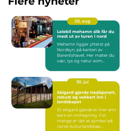
Flere nyheter
02. aug
Leiebil mehamn slik får du
mest ut av turen i nord
Mehamn ligger ytterst på
Nordkyn, på kanten av
Barentshavet. Her møter du
vær, lys og natur som
mang...
30. jul
Skigard gjerde tradisjonelt,
robust og vakkert inn i
landskapet
Et skigard gjerde er mer enn
bare en innhegning. For
mange er det et symbol på
norsk kulturlandskap,...