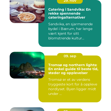
29. nov
Catering i Sandvika: En
rekke spennende
cateringalternativer
Sandvika, en sjarmerende
bydel i Bærum, har lenge
vært kjent for sitt
blomstrende kultur...
09. sep
Tromsø og northern lights:
En enkel guide til beste tid,
steder og opplevelser
Tromsø er et av verdens
tryggeste kort for å oppleve
nordlyset. Byen ligger midt
under ...