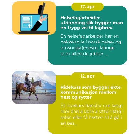
17. apr
Helsefagarbeider
utdanning slik bygger man
en trygg vei til fagbrev
En helsefagarbeider har en
nøkkelrolle i norsk helse- og
omsorgstjeneste. Mange
som allerede jobber ...
12. apr
Ridekurs som bygger ekte
kommunikasjon mellom
hest og rytter
Et ridekurs handler om langt
mer enn å lære å sitte riktig i
salen eller få hesten til å gå i
en bes...