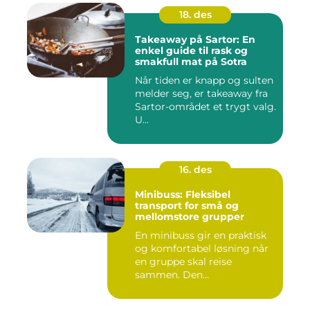
18. des
Takeaway på Sartor: En
enkel guide til rask og
smakfull mat på Sotra
Når tiden er knapp og sulten
melder seg, er takeaway fra
Sartor-området et trygt valg.
U...
16. des
Minibuss: Fleksibel
transport for små og
mellomstore grupper
En minibuss gir en praktisk
og komfortabel løsning når
en gruppe skal reise
sammen. Den...