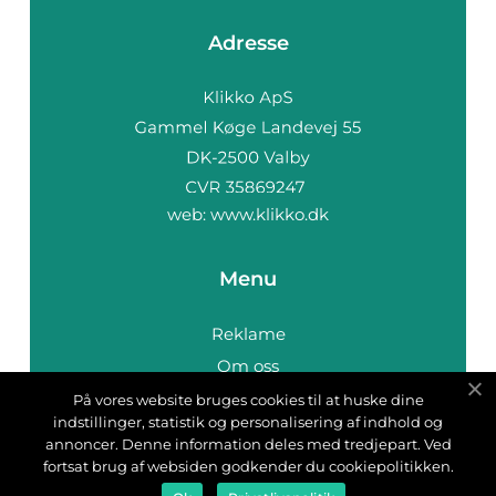
Adresse
web:
www.klikko.dk
Menu
Reklame
Om oss
Cookies
På vores website bruges cookies til at huske dine
indstillinger, statistik og personalisering af indhold og
Kontakt Oss
annoncer. Denne information deles med tredjepart. Ved
Sitemap
fortsat brug af websiden godkender du cookiepolitikken.