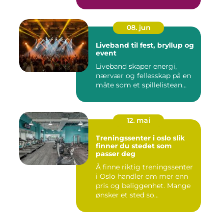
08. jun
Liveband til fest, bryllup og
event
Liveband skaper energi,
nærvær og fellesskap på en
måte som et spillelistean...
12. mai
Treningssenter i oslo slik
finner du stedet som
passer deg
Å finne riktig treningssenter
i Oslo handler om mer enn
pris og beliggenhet. Mange
ønsker et sted so...