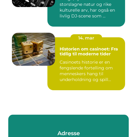
storslagne natur og rike
kulturelle arv, har også en
livlig DJ-scene som ...
14. mar
Historien om casinoet: Fra
tidlig til moderne tider
Casinoets historie er en
fengslende fortelling om
menneskers hang til
underholdning og spill
gjennom...
Adresse