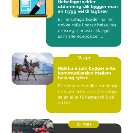
Helsefagarbeider
utdanning slik bygger man
en trygg vei til fagbrev
En helsefagarbeider har en
nøkkelrolle i norsk helse- og
omsorgstjeneste. Mange
som allerede jobber ...
12. apr
Ridekurs som bygger ekte
kommunikasjon mellom
hest og rytter
Et ridekurs handler om langt
mer enn å lære å sitte riktig i
salen eller få hesten til å gå i
en bes...
10. mar