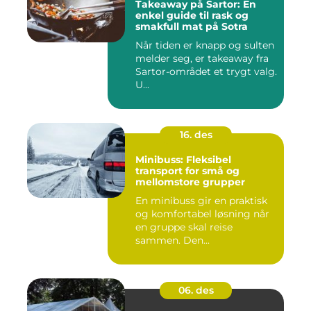
Takeaway på Sartor: En
enkel guide til rask og
smakfull mat på Sotra
Når tiden er knapp og sulten
melder seg, er takeaway fra
Sartor-området et trygt valg.
U...
16. des
Minibuss: Fleksibel
transport for små og
mellomstore grupper
En minibuss gir en praktisk
og komfortabel løsning når
en gruppe skal reise
sammen. Den...
06. des