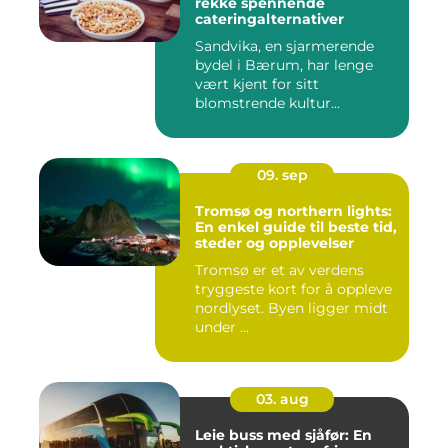
rekke spennende
cateringalternativer
Sandvika, en sjarmerende
bydel i Bærum, har lenge
vært kjent for sitt
blomstrende kultur...
09. sep
Tromsø og northern lights:
En enkel guide til beste tid,
steder og opplevelser
Tromsø er et av verdens
tryggeste kort for å oppleve
nordlyset. Byen ligger midt
under ...
03. aug
Leie buss med sjåfør: En