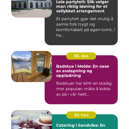
Leie partytelt: Slik velger
man riktig løsning for et
vellykket arrangement
Et partytelt gjør det mulig å
samle folk trygt og
komfortabelt på egen tomt, i
ha...
05. des
Badstue i Molde: En oase
av avslapning og
oppladning
Badstuer har blitt en stadig
mer populær måte å koble
av på i vår hekt...
29. nov
Catering i Sandvika: En