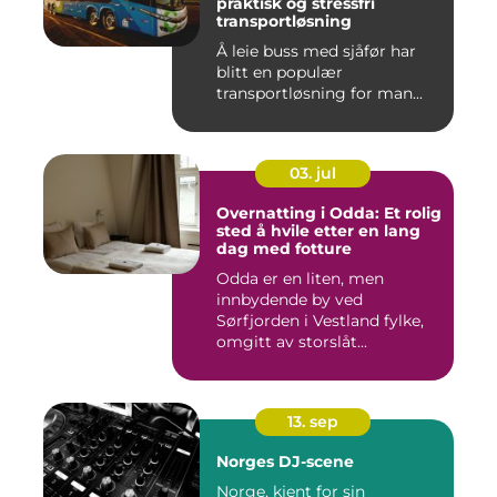
praktisk og stressfri
transportløsning
Å leie buss med sjåfør har
blitt en populær
transportløsning for man...
03. jul
Overnatting i Odda: Et rolig
sted å hvile etter en lang
dag med fotture
Odda er en liten, men
innbydende by ved
Sørfjorden i Vestland fylke,
omgitt av storslåt...
13. sep
Norges DJ-scene
Norge, kjent for sin