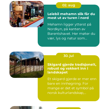
02. aug
Leiebil mehamn slik får du
mest ut av turen i nord
Mehamn ligger ytterst på
Nordkyn, på kanten av
Barentshavet. Her møter du
vær, lys og natur som
mang...
30. jul
Skigard gjerde tradisjonelt,
robust og vakkert inn i
landskapet
Et skigard gjerde er mer enn
bare en innhegning. For
mange er det et symbol på
norsk kulturlandskap,...