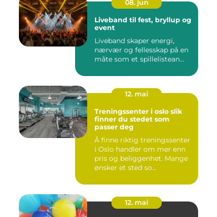
08. jun
Liveband til fest, bryllup og
event
Liveband skaper energi,
nærvær og fellesskap på en
måte som et spillelistean...
12. mai
Treningssenter i oslo slik
finner du stedet som
passer deg
Å finne riktig treningssenter
i Oslo handler om mer enn
pris og beliggenhet. Mange
ønsker et sted so...
12. mai