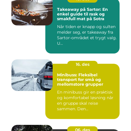
Takeaway på Sartor: En
enkel guide til rask og
smakfull mat på Sotra
Når tiden er knapp og sulten
melder seg, er takeaway fra
Sartor-området et trygt valg.
U...
16. des
Minibuss: Fleksibel
transport for små og
mellomstore grupper
En minibuss gir en praktisk
og komfortabel løsning når
en gruppe skal reise
sammen. Den...
06. des