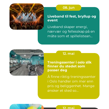
08. jun
Liveband til fest, bryllup og
event
Liveband skaper energi,
nærvær og fellesskap på en
måte som et spillelistean...
12. mai
Treningssenter i oslo slik
finner du stedet som
passer deg
Å finne riktig treningssenter
i Oslo handler om mer enn
pris og beliggenhet. Mange
ønsker et sted so...
12. mai