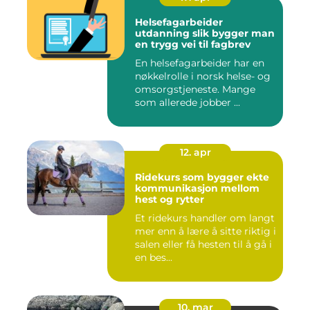
Helsefagarbeider
utdanning slik bygger man
en trygg vei til fagbrev
En helsefagarbeider har en
nøkkelrolle i norsk helse- og
omsorgstjeneste. Mange
som allerede jobber ...
12. apr
Ridekurs som bygger ekte
kommunikasjon mellom
hest og rytter
Et ridekurs handler om langt
mer enn å lære å sitte riktig i
salen eller få hesten til å gå i
en bes...
10. mar