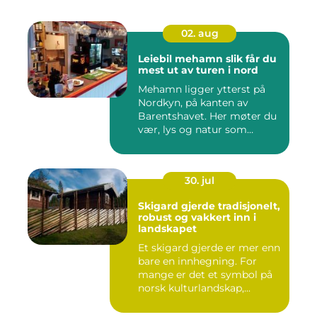
02. aug
Leiebil mehamn slik får du
mest ut av turen i nord
Mehamn ligger ytterst på
Nordkyn, på kanten av
Barentshavet. Her møter du
vær, lys og natur som
mang...
30. jul
Skigard gjerde tradisjonelt,
robust og vakkert inn i
landskapet
Et skigard gjerde er mer enn
bare en innhegning. For
mange er det et symbol på
norsk kulturlandskap,...