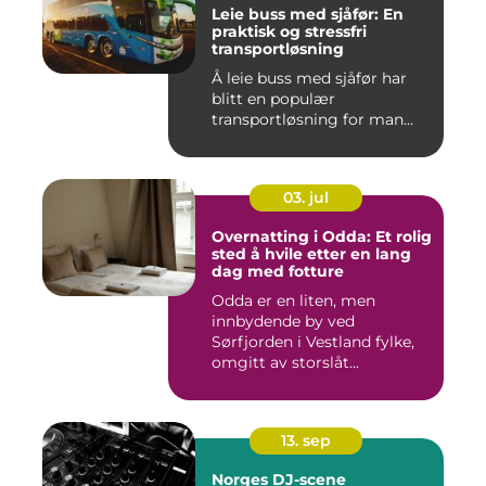
Leie buss med sjåfør: En
praktisk og stressfri
transportløsning
Å leie buss med sjåfør har
blitt en populær
transportløsning for man...
03. jul
Overnatting i Odda: Et rolig
sted å hvile etter en lang
dag med fotture
Odda er en liten, men
innbydende by ved
Sørfjorden i Vestland fylke,
omgitt av storslåt...
13. sep
Norges DJ-scene