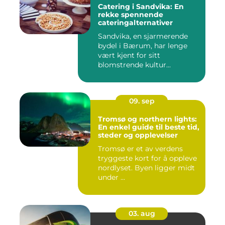
Catering i Sandvika: En
rekke spennende
cateringalternativer
Sandvika, en sjarmerende
bydel i Bærum, har lenge
vært kjent for sitt
blomstrende kultur...
09. sep
Tromsø og northern lights:
En enkel guide til beste tid,
steder og opplevelser
Tromsø er et av verdens
tryggeste kort for å oppleve
nordlyset. Byen ligger midt
under ...
03. aug