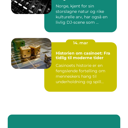
Norge, kjent for sin
storslagne natur og rike
kulturelle arv, har også en
livlig DJ-scene som ...
14. mar
Historien om casinoet: Fra
tidlig til moderne tider
Casinoets historie er en
fengslende fortelling om
menneskers hang til
underholdning og spill
gjennom...