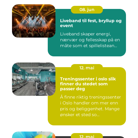
08. jun
Liveband til fest, bryllup og
event
Liveband skaper energi,
nærvær og fellesskap på en
måte som et spillelistean...
12. mai
Treningssenter i oslo slik
finner du stedet som
passer deg
Å finne riktig treningssenter
i Oslo handler om mer enn
pris og beliggenhet. Mange
ønsker et sted so...
12. mai