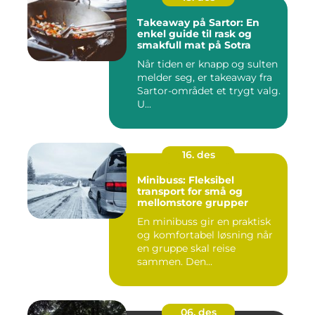
Takeaway på Sartor: En
enkel guide til rask og
smakfull mat på Sotra
Når tiden er knapp og sulten
melder seg, er takeaway fra
Sartor-området et trygt valg.
U...
16. des
Minibuss: Fleksibel
transport for små og
mellomstore grupper
En minibuss gir en praktisk
og komfortabel løsning når
en gruppe skal reise
sammen. Den...
06. des