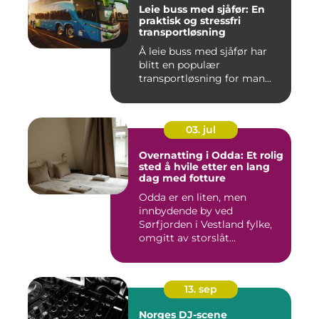
Leie buss med sjåfør: En
praktisk og stressfri
transportløsning
Å leie buss med sjåfør har
blitt en populær
transportløsning for man...
03. jul
Overnatting i Odda: Et rolig
sted å hvile etter en lang
dag med fotture
Odda er en liten, men
innbydende by ved
Sørfjorden i Vestland fylke,
omgitt av storslåt...
13. sep
Norges DJ-scene