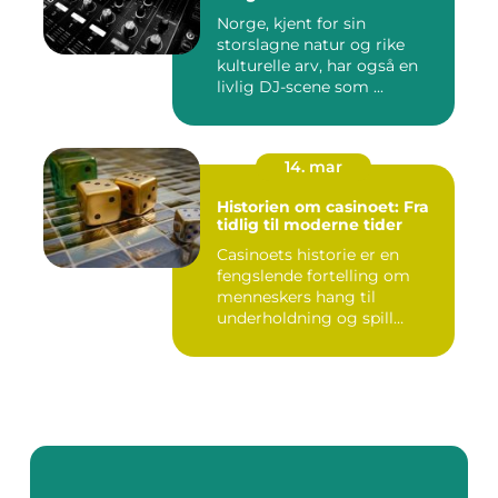
Norge, kjent for sin
storslagne natur og rike
kulturelle arv, har også en
livlig DJ-scene som ...
14. mar
Historien om casinoet: Fra
tidlig til moderne tider
Casinoets historie er en
fengslende fortelling om
menneskers hang til
underholdning og spill
gjennom...