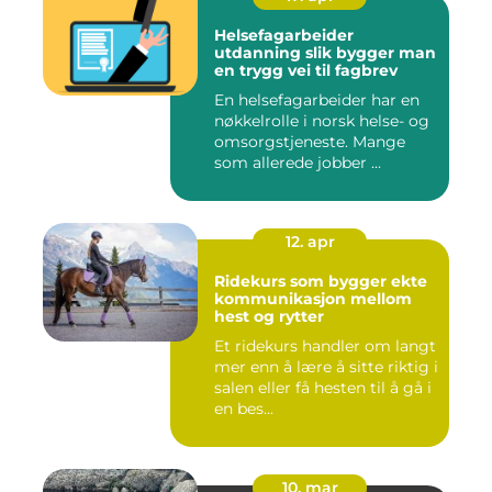
Helsefagarbeider
utdanning slik bygger man
en trygg vei til fagbrev
En helsefagarbeider har en
nøkkelrolle i norsk helse- og
omsorgstjeneste. Mange
som allerede jobber ...
12. apr
Ridekurs som bygger ekte
kommunikasjon mellom
hest og rytter
Et ridekurs handler om langt
mer enn å lære å sitte riktig i
salen eller få hesten til å gå i
en bes...
10. mar