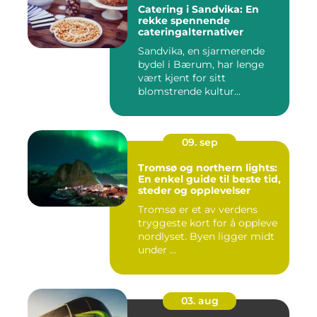
Catering i Sandvika: En
rekke spennende
cateringalternativer
Sandvika, en sjarmerende
bydel i Bærum, har lenge
vært kjent for sitt
blomstrende kultur...
09. sep
Tromsø og northern lights:
En enkel guide til beste tid,
steder og opplevelser
Tromsø er et av verdens
tryggeste kort for å oppleve
nordlyset. Byen ligger midt
under ...
03. aug