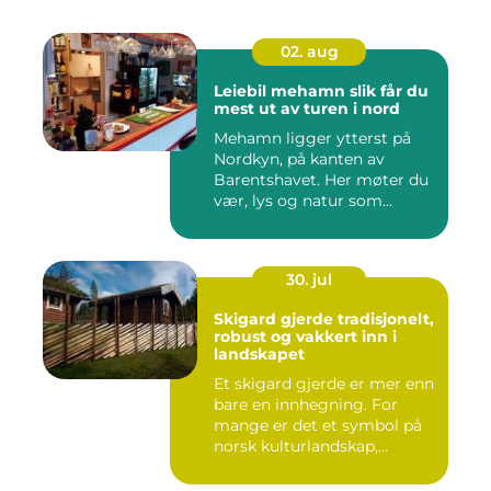
02. aug
Leiebil mehamn slik får du
mest ut av turen i nord
Mehamn ligger ytterst på
Nordkyn, på kanten av
Barentshavet. Her møter du
vær, lys og natur som
mang...
30. jul
Skigard gjerde tradisjonelt,
robust og vakkert inn i
landskapet
Et skigard gjerde er mer enn
bare en innhegning. For
mange er det et symbol på
norsk kulturlandskap,...