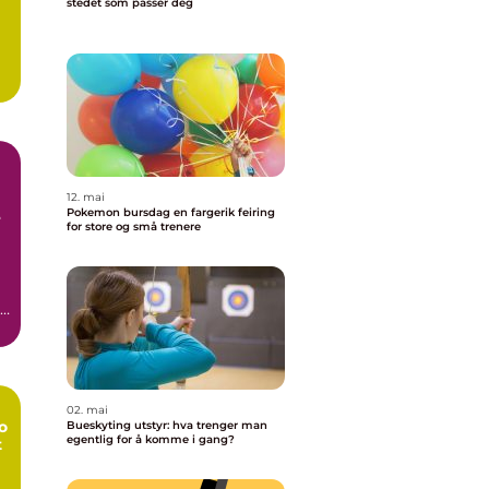
stedet som passer deg
12. mai
Pokemon bursdag en fargerik feiring
e
for store og små trenere
n
02. mai
o
Bueskyting utstyr: hva trenger man
egentlig for å komme i gang?
t