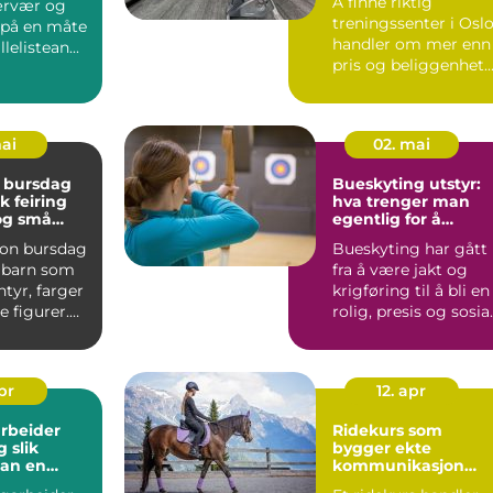
Å finne riktig
ærvær og
treningssenter i Osl
 på en måte
handler om mer enn
lelistean...
pris og beliggenhet.
Mange ønsker et ste
so...
mai
02. mai
 bursdag
Bueskyting utstyr:
k feiring
hva trenger man
 og små
egentlig for å
komme i gang?
on bursdag
Bueskyting har gått
r barn som
fra å være jakt og
ntyr, farger
krigføring til å bli en
e figurer.
rolig, presis og sosia
nkelt ...
hobby for båd...
apr
12. apr
rbeider
Ridekurs som
ik
bygger ekte
an en
kommunikasjon
til fagbrev
mellom hest og