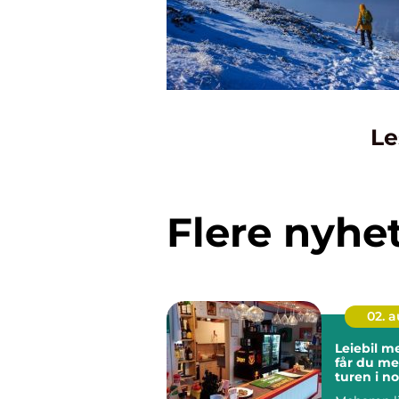
Le
Flere nyhe
02. 
Leiebil meh
får du me
turen i n