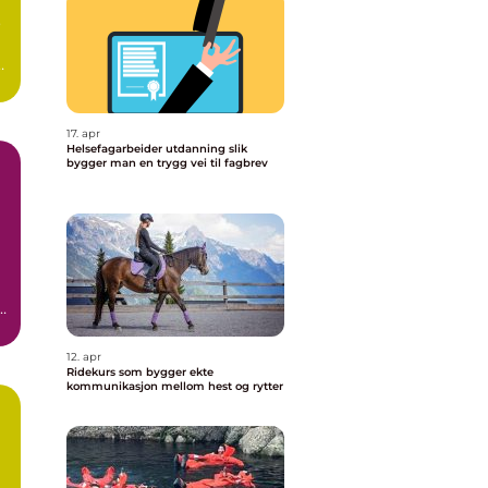
o
d
17. apr
Helsefagarbeider utdanning slik
bygger man en trygg vei til fagbrev
l
12. apr
Ridekurs som bygger ekte
kommunikasjon mellom hest og rytter