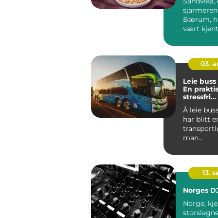
Sandvika,
sjarmeren
Bærum, ha
vært kjent 
blomstrend
03. 
Leie buss
En prakti
stressfri
transport
Å leie bus
har blitt 
transportl
man...
13. 
Norges D
Norge, kje
storslagn