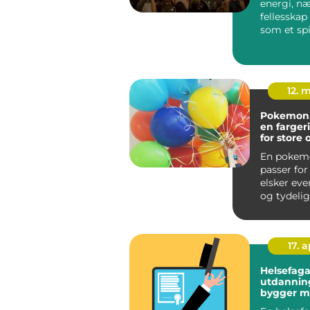
energi, n
fellesskap
som et spil
12. 
Pokemon
en fargeri
for store
trenere
En pokem
passer fo
elsker eve
og tydelig
Temaet er e
17. 
Helsefaga
utdanning sl
bygger m
trygg vei 