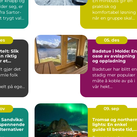
 er knapp og
En minibuss gir en
der seg, er
praktisk og
ra Sartor-
komfortabel løsning
 trygt valg.
når en gruppe skal
reise sammen. Den...
des
05. des
telt: Slik
Badstue i Molde: En
n riktig
oase av avslapning
r et
og oppladning
lt gjør det
Badstuer har blitt en
ent
amle folk
stadig mer populær
måte å koble av på i
elt på egen
vår hekt...
.
nov
09. sep
i Sandvika:
Tromsø og norther
 spennende
lights: En enkel
lternativer
guide til beste tid,
steder og