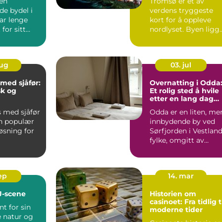
 en
Tromsø er et av
opplevelser
de bydel i
verdens tryggeste
r lenge
kort for å oppleve
for sitt
nordlyset. Byen ligg
e kultur...
midt under ...
aug
03. jul
 med sjåfør:
Overnatting i Odda
sk og
Et rolig sted å hvile
etter en lang dag
løsning
med fotture
s med sjåfør
Odda er en liten, me
en populær
innbydende by ved
øsning for
Sørfjorden i Vestlan
fylke, omgitt av
storslåt...
sep
14. mar
J-scene
Historien om
casinoet: Fra tidlig t
nt for sin
moderne tider
e natur og