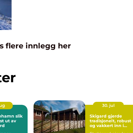
s flere innlegg her
ter
aug
30. jul
amn slik
Skigard gjerde
st ut av
tradisjonelt, robust
ord
og vakkert inn i
landskapet