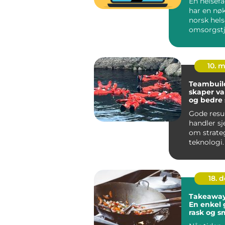
En helsef
har en nøk
norsk hels
omsorgstj
Mange som
jobber ...
10. 
Teambuil
skaper va
og bedre
Gode resu
handler sj
om strate
teknologi.
om menne
stoler på...
18. 
Takeaway 
En enkel g
rask og s
på Sotra