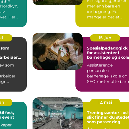
igger
Et skigard gjerde er
 Nordkyn,
mer enn bare en
 av
innhegning. For
vet. Her
mange er det et
vær, lys og
symbol på norsk
 mang...
kulturlandskap,...
ul
15. jun
 som
Spesialpedagogikk
for assistenter i
rbeider
barnehage og skol
 og
rev som
Assisterende
rbeiderfa
personale i
rbeider
barnehage, skole og
nge
SFO møter ofte barn
r innen
som strever mer en
 skole...
andre. Noen har...
jun
12. mai
il fest,
Treningssenter i osl
g event
slik finner du stede
som passer deg
skaper