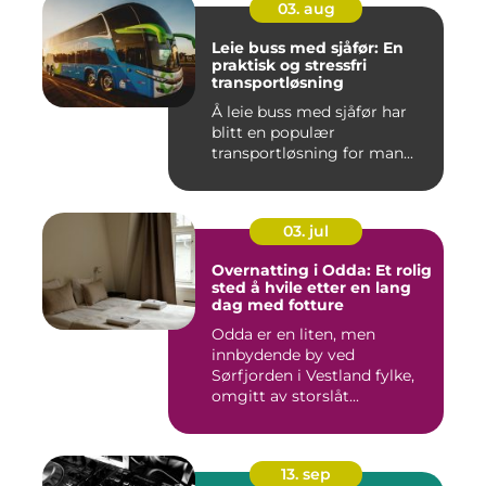
03. aug
Leie buss med sjåfør: En
praktisk og stressfri
transportløsning
Å leie buss med sjåfør har
blitt en populær
transportløsning for man...
03. jul
Overnatting i Odda: Et rolig
sted å hvile etter en lang
dag med fotture
Odda er en liten, men
innbydende by ved
Sørfjorden i Vestland fylke,
omgitt av storslåt...
13. sep