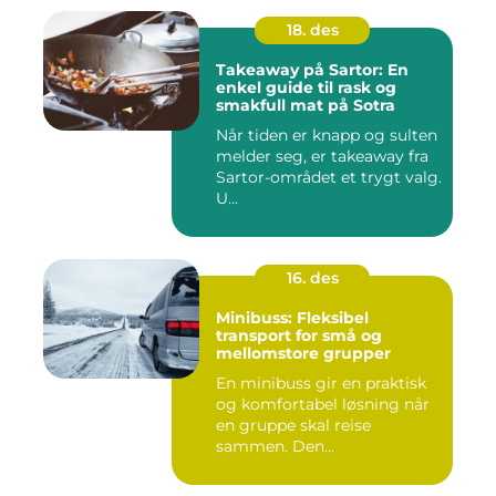
18. des
Takeaway på Sartor: En
enkel guide til rask og
smakfull mat på Sotra
Når tiden er knapp og sulten
melder seg, er takeaway fra
Sartor-området et trygt valg.
U...
16. des
Minibuss: Fleksibel
transport for små og
mellomstore grupper
En minibuss gir en praktisk
og komfortabel løsning når
en gruppe skal reise
sammen. Den...