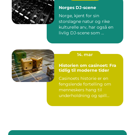
Norges DJ-scene
Norge, kjent for sin
storslagne natur og rike
kulturelle arv, har også en
livlig DJ-scene som ...
14. mar
Historien om casinoet: Fra
tidlig til moderne tider
Casinoets historie er en
fengslende fortelling om
menneskers hang til
underholdning og spill
gjennom...