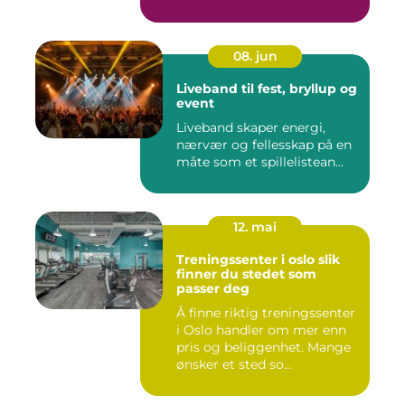
08. jun
Liveband til fest, bryllup og
event
Liveband skaper energi,
nærvær og fellesskap på en
måte som et spillelistean...
12. mai
Treningssenter i oslo slik
finner du stedet som
passer deg
Å finne riktig treningssenter
i Oslo handler om mer enn
pris og beliggenhet. Mange
ønsker et sted so...