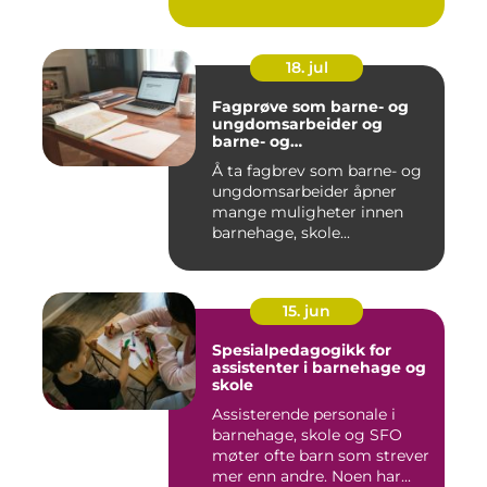
18. jul
Fagprøve som barne- og
ungdomsarbeider og
barne- og
ungdomsarbeiderfaget VG
Å ta fagbrev som barne- og
ungdomsarbeider åpner
mange muligheter innen
barnehage, skole...
15. jun
Spesialpedagogikk for
assistenter i barnehage og
skole
Assisterende personale i
barnehage, skole og SFO
møter ofte barn som strever
mer enn andre. Noen har...