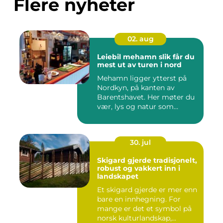
Flere nyheter
02. aug
Leiebil mehamn slik får du
mest ut av turen i nord
Mehamn ligger ytterst på
Nordkyn, på kanten av
Barentshavet. Her møter du
vær, lys og natur som
mang...
30. jul
Skigard gjerde tradisjonelt,
robust og vakkert inn i
landskapet
Et skigard gjerde er mer enn
bare en innhegning. For
mange er det et symbol på
norsk kulturlandskap,...