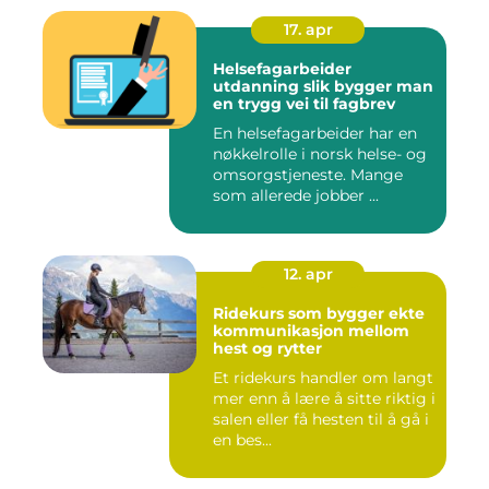
17. apr
Helsefagarbeider
utdanning slik bygger man
en trygg vei til fagbrev
En helsefagarbeider har en
nøkkelrolle i norsk helse- og
omsorgstjeneste. Mange
som allerede jobber ...
12. apr
Ridekurs som bygger ekte
kommunikasjon mellom
hest og rytter
Et ridekurs handler om langt
mer enn å lære å sitte riktig i
salen eller få hesten til å gå i
en bes...