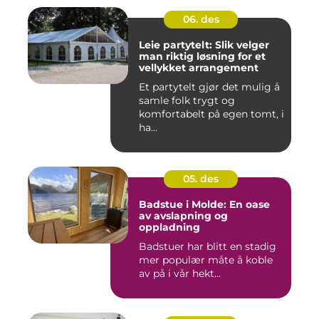
06. des
Leie partytelt: Slik velger
man riktig løsning for et
vellykket arrangement
Et partytelt gjør det mulig å
samle folk trygt og
komfortabelt på egen tomt, i
ha...
05. des
Badstue i Molde: En oase
av avslapning og
oppladning
Badstuer har blitt en stadig
mer populær måte å koble
av på i vår hekt...