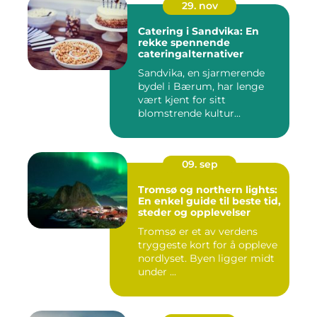
29. nov
Catering i Sandvika: En
rekke spennende
cateringalternativer
Sandvika, en sjarmerende
bydel i Bærum, har lenge
vært kjent for sitt
blomstrende kultur...
09. sep
Tromsø og northern lights:
En enkel guide til beste tid,
steder og opplevelser
Tromsø er et av verdens
tryggeste kort for å oppleve
nordlyset. Byen ligger midt
under ...