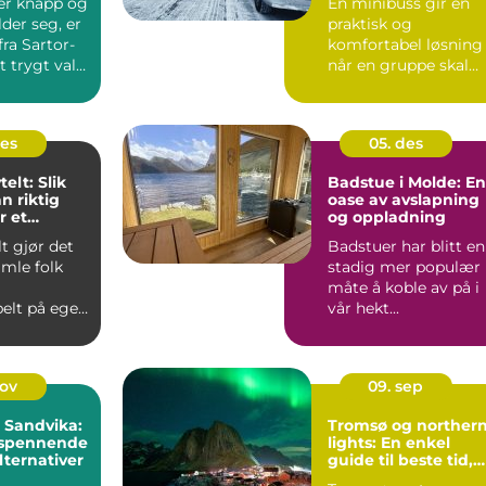
 er knapp og
En minibuss gir en
der seg, er
praktisk og
ra Sartor-
komfortabel løsning
 trygt valg.
når en gruppe skal
reise sammen. Den...
des
05. des
telt: Slik
Badstue i Molde: En
n riktig
oase av avslapning
r et
og oppladning
lt gjør det
Badstuer har blitt en
ent
amle folk
stadig mer populær
måte å koble av på i
elt på egen
vår hekt...
.
nov
09. sep
i Sandvika:
Tromsø og norther
 spennende
lights: En enkel
lternativer
guide til beste tid,
steder og