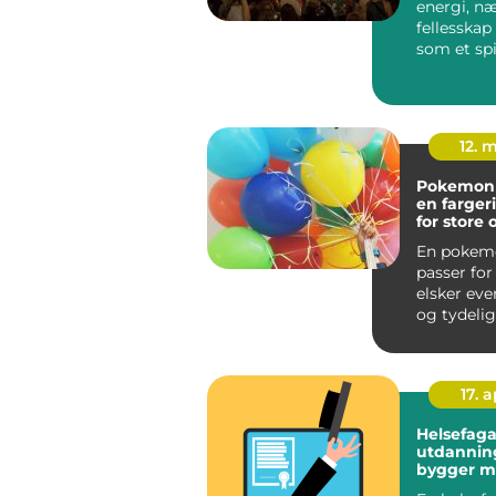
energi, n
fellesskap
som et spil
12. 
Pokemon
en fargeri
for store
trenere
En pokem
passer fo
elsker eve
og tydelig
Temaet er e
17. 
Helsefaga
utdanning sl
bygger m
trygg vei 