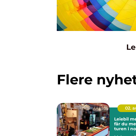
Le
Flere nyhe
02. 
Leiebil meh
får du me
turen i n