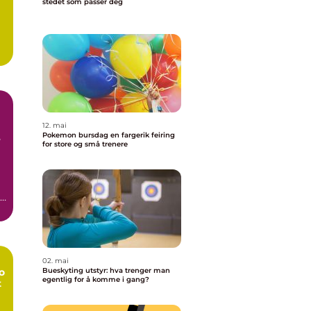
stedet som passer deg
12. mai
Pokemon bursdag en fargerik feiring
e
for store og små trenere
n
02. mai
o
Bueskyting utstyr: hva trenger man
egentlig for å komme i gang?
t