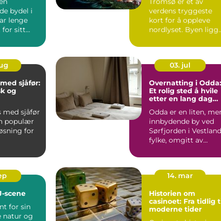
 en
Tromsø er et av
opplevelser
de bydel i
verdens tryggeste
r lenge
kort for å oppleve
for sitt
nordlyset. Byen ligg
e kultur...
midt under ...
aug
03. jul
 med sjåfør:
Overnatting i Odda
sk og
Et rolig sted å hvile
etter en lang dag
løsning
med fotture
s med sjåfør
Odda er en liten, me
en populær
innbydende by ved
øsning for
Sørfjorden i Vestlan
fylke, omgitt av
storslåt...
sep
14. mar
J-scene
Historien om
casinoet: Fra tidlig t
nt for sin
moderne tider
e natur og