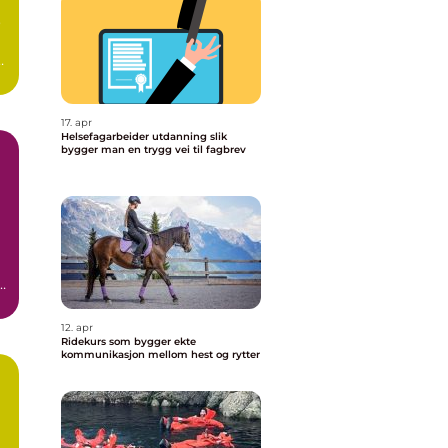
o
d
17. apr
Helsefagarbeider utdanning slik
bygger man en trygg vei til fagbrev
l
12. apr
Ridekurs som bygger ekte
kommunikasjon mellom hest og rytter