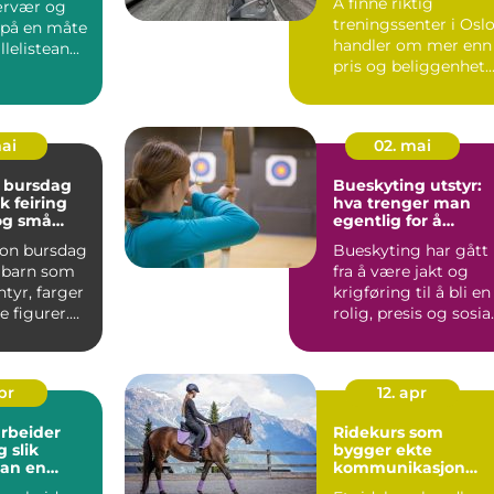
Å finne riktig
ærvær og
treningssenter i Osl
 på en måte
handler om mer enn
lelistean...
pris og beliggenhet.
Mange ønsker et ste
so...
mai
02. mai
 bursdag
Bueskyting utstyr:
k feiring
hva trenger man
 og små
egentlig for å
komme i gang?
on bursdag
Bueskyting har gått
r barn som
fra å være jakt og
ntyr, farger
krigføring til å bli en
e figurer.
rolig, presis og sosia
nkelt ...
hobby for båd...
apr
12. apr
rbeider
Ridekurs som
ik
bygger ekte
an en
kommunikasjon
til fagbrev
mellom hest og