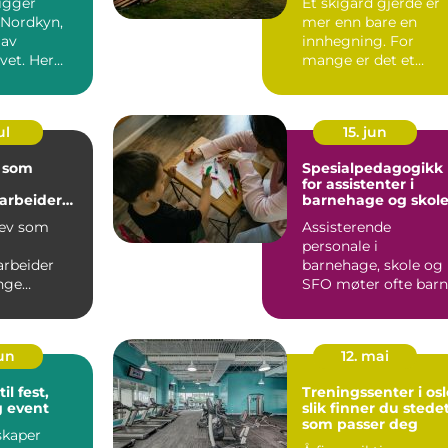
igger
Et skigard gjerde er
 Nordkyn,
mer enn bare en
 av
innhegning. For
vet. Her
mange er det et
vær, lys og
symbol på norsk
 mang...
kulturlandskap,...
ul
15. jun
 som
Spesialpedagogikk
for assistenter i
rbeider
barnehage og skol
 og
rev som
Assisterende
rbeiderfa
personale i
rbeider
barnehage, skole og
nge
SFO møter ofte barn
r innen
som strever mer en
 skole...
andre. Noen har...
jun
12. mai
il fest,
Treningssenter i osl
g event
slik finner du stede
som passer deg
skaper