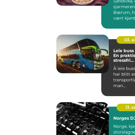
Sandvika,
sjarmeren
Bærum, ha
vært kjent 
blomstrend
03. 
Leie buss
En prakti
stressfri
transport
Å leie bus
har blitt 
transportl
man...
13. 
Norges D
Norge, kje
storslagn