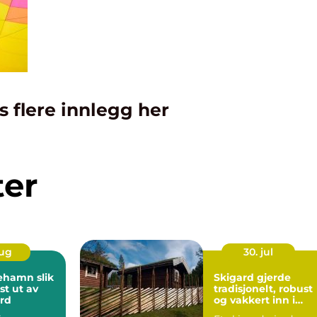
s flere innlegg her
ter
aug
30. jul
amn slik
Skigard gjerde
st ut av
tradisjonelt, robust
ord
og vakkert inn i
landskapet