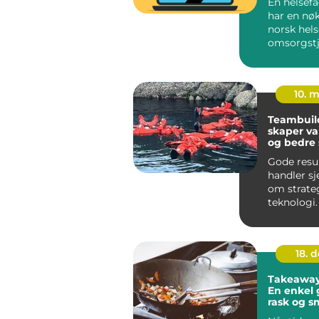
En helsef
har en nøk
norsk hels
omsorgstj
Mange som
jobber ...
10. 
Teambuil
skaper va
og bedre
Gode resu
handler sj
om strate
teknologi.
om menne
stoler på...
18. 
Takeaway 
En enkel g
rask og s
på Sotra