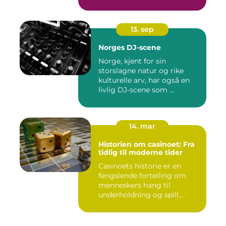
13. sep
Norges DJ-scene
Norge, kjent for sin
storslagne natur og rike
kulturelle arv, har også en
livlig DJ-scene som ...
14. mar
Historien om casinoet: Fra
tidlig til moderne tider
Casinoets historie er en
fengslende fortelling om
menneskers hang til
underholdning og spill
gjennom...