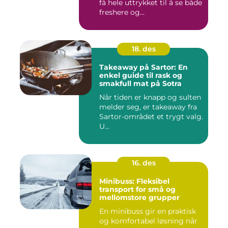
få hele uttrykket til å se både
freshere og...
18. des
Takeaway på Sartor: En
enkel guide til rask og
smakfull mat på Sotra
Når tiden er knapp og sulten
melder seg, er takeaway fra
Sartor-området et trygt valg.
U...
16. des
Minibuss: Fleksibel
transport for små og
mellomstore grupper
En minibuss gir en praktisk
og komfortabel løsning når