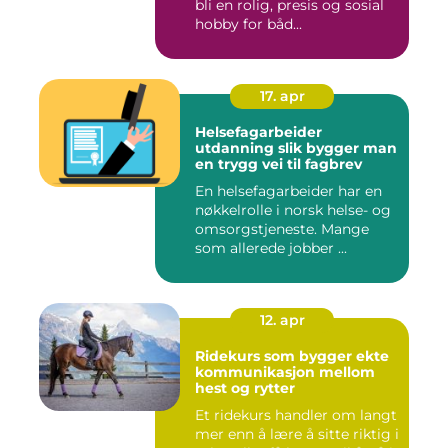
bli en rolig, presis og sosial
hobby for båd...
17. apr
Helsefagarbeider
utdanning slik bygger man
en trygg vei til fagbrev
En helsefagarbeider har en
nøkkelrolle i norsk helse- og
omsorgstjeneste. Mange
som allerede jobber ...
12. apr
Ridekurs som bygger ekte
kommunikasjon mellom
hest og rytter
Et ridekurs handler om langt
mer enn å lære å sitte riktig i