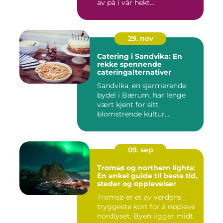
av på i vår hekt...
29. nov
Catering i Sandvika: En
rekke spennende
cateringalternativer
Sandvika, en sjarmerende
bydel i Bærum, har lenge
vært kjent for sitt
blomstrende kultur...
09. sep
Tromsø og northern lights:
En enkel guide til beste tid,
steder og opplevelser
Tromsø er et av verdens
tryggeste kort for å oppleve
nordlyset. Byen ligger midt