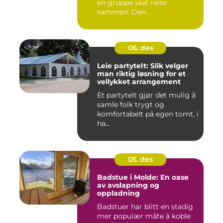
en gruppe skal reise
sammen. Den...
06. des
Leie partytelt: Slik velger
man riktig løsning for et
vellykket arrangement
Et partytelt gjør det mulig å
samle folk trygt og
komfortabelt på egen tomt, i
ha...
05. des
Badstue i Molde: En oase
av avslapning og
oppladning
Badstuer har blitt en stadig
mer populær måte å koble