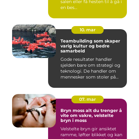
salen eller få hesten til å gå i
en bes...
10. mar
Teambuilding som skaper
varig kultur og bedre
samarbeid
Gode resultater handler
sjelden bare om strategi og
teknologi. De handler om
mennesker som stoler på...
07. mar
Bryn moss alt du trenger å
vite om vakre, velstelte
bryn i moss
Velstelte bryn gir ansiktet
ramme, løfter blikket og kan