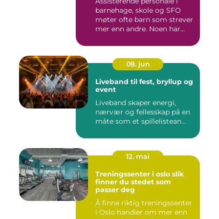
Assisterende personale i
barnehage, skole og SFO
møter ofte barn som strever
mer enn andre. Noen har...
08. jun
Liveband til fest, bryllup og
event
Liveband skaper energi,
nærvær og fellesskap på en
måte som et spillelistean...
12. mai
Treningssenter i oslo slik
finner du stedet som
passer deg
Å finne riktig treningssenter
i Oslo handler om mer enn