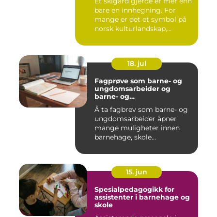
Et skigard gjerde er mer enn
bare en innhegning. For
mange er det et symbol på
norsk kulturlandskap,...
18. jul
Fagprøve som barne- og
ungdomsarbeider og
barne- og
ungdomsarbeiderfaget VG
Å ta fagbrev som barne- og
ungdomsarbeider åpner
mange muligheter innen
barnehage, skole...
15. jun
Spesialpedagogikk for
assistenter i barnehage og
skole