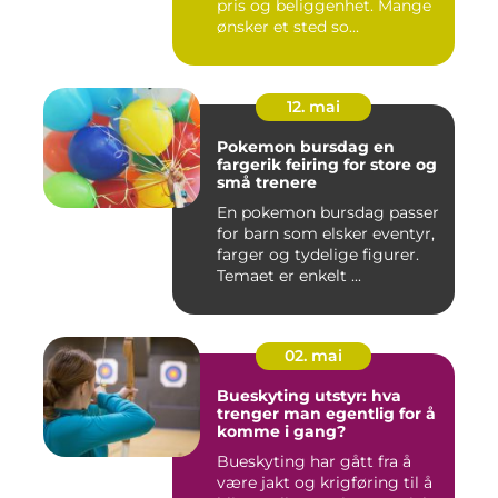
pris og beliggenhet. Mange
ønsker et sted so...
12. mai
Pokemon bursdag en
fargerik feiring for store og
små trenere
En pokemon bursdag passer
for barn som elsker eventyr,
farger og tydelige figurer.
Temaet er enkelt ...
02. mai
Bueskyting utstyr: hva
trenger man egentlig for å
komme i gang?
Bueskyting har gått fra å
være jakt og krigføring til å