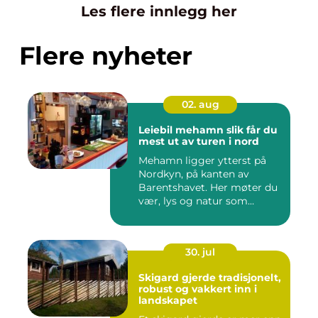
Les flere innlegg her
Flere nyheter
02. aug
Leiebil mehamn slik får du
mest ut av turen i nord
Mehamn ligger ytterst på
Nordkyn, på kanten av
Barentshavet. Her møter du
vær, lys og natur som
mang...
30. jul
Skigard gjerde tradisjonelt,
robust og vakkert inn i
landskapet