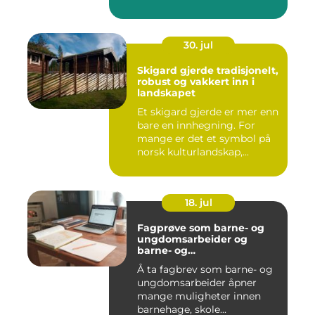
mang...
30. jul
Skigard gjerde tradisjonelt,
robust og vakkert inn i
landskapet
Et skigard gjerde er mer enn
bare en innhegning. For
mange er det et symbol på
norsk kulturlandskap,...
18. jul
Fagprøve som barne- og
ungdomsarbeider og
barne- og
ungdomsarbeiderfaget VG
Å ta fagbrev som barne- og
ungdomsarbeider åpner
mange muligheter innen
barnehage, skole...