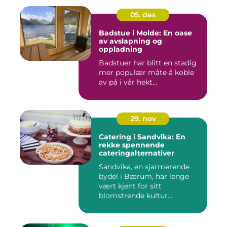
05. des
Badstue i Molde: En oase
av avslapning og
oppladning
Badstuer har blitt en stadig
mer populær måte å koble
av på i vår hekt...
29. nov
Catering i Sandvika: En
rekke spennende
cateringalternativer
Sandvika, en sjarmerende
bydel i Bærum, har lenge
vært kjent for sitt
blomstrende kultur...