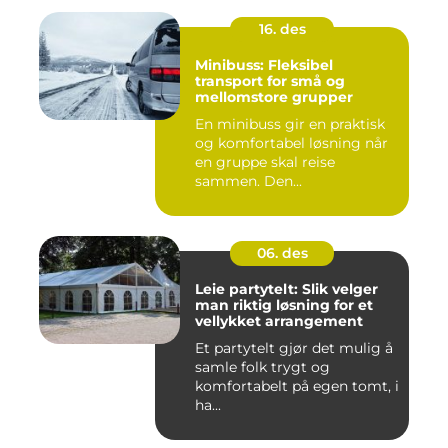
16. des
Minibuss: Fleksibel
transport for små og
mellomstore grupper
En minibuss gir en praktisk
og komfortabel løsning når
en gruppe skal reise
sammen. Den...
06. des
Leie partytelt: Slik velger
man riktig løsning for et
vellykket arrangement
Et partytelt gjør det mulig å
samle folk trygt og
komfortabelt på egen tomt, i
ha...