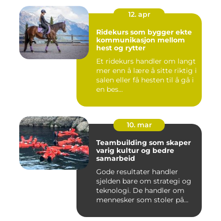
12. apr
Ridekurs som bygger ekte
kommunikasjon mellom
hest og rytter
Et ridekurs handler om langt
mer enn å lære å sitte riktig i
salen eller få hesten til å gå i
en bes...
10. mar
Teambuilding som skaper
varig kultur og bedre
samarbeid
Gode resultater handler
sjelden bare om strategi og
teknologi. De handler om
mennesker som stoler på...