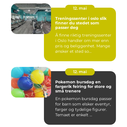
12. mai
Treningssenter i oslo slik
finner du stedet som
passer deg
Å finne riktig treningssenter
i Oslo handler om mer enn
pris og beliggenhet. Mange
ønsker et sted so...
12. mai
Pokemon bursdag en
fargerik feiring for store og
små trenere
En pokemon bursdag passer
for barn som elsker eventyr,
farger og tydelige figurer.
Temaet er enkelt ...