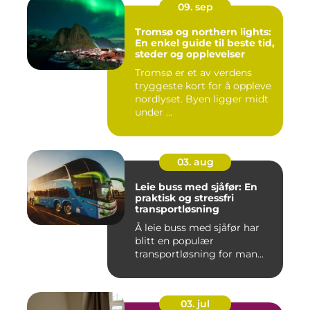
09. sep
Tromsø og northern lights:
En enkel guide til beste tid,
steder og opplevelser
Tromsø er et av verdens
tryggeste kort for å oppleve
nordlyset. Byen ligger midt
under ...
03. aug
Leie buss med sjåfør: En
praktisk og stressfri
transportløsning
Å leie buss med sjåfør har
blitt en populær
transportløsning for man...
03. jul