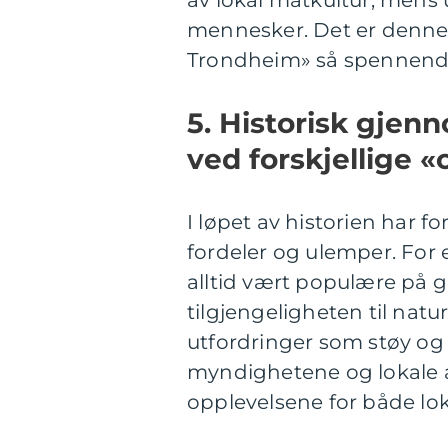
av lokal matkultur, mens u
mennesker. Det er denne 
Trondheim» så spennende
5. Historisk gjen
ved forskjellige 
I løpet av historien har f
fordeler og ulemper. For e
alltid vært populære på 
tilgjengeligheten til nat
utfordringer som støy og 
myndighetene og lokale 
opplevelsene for både l