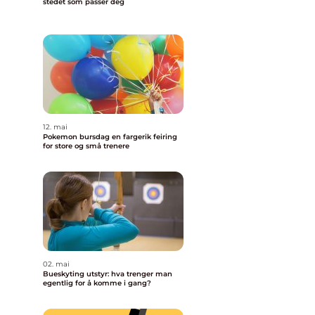
stedet som passer deg
12. mai
Pokemon bursdag en fargerik feiring
for store og små trenere
02. mai
Bueskyting utstyr: hva trenger man
egentlig for å komme i gang?