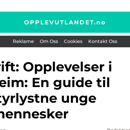
OPPLEVUTLANDET.
no
Reklame
Om Oss
Cookies
Kontakt Oss
im: En guide til
tyrlystne unge
ennesker