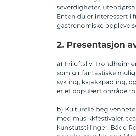
severdigheter, utendørsakti
Enten du er interessert i fr
gastronomiske opplevelse
2. Presentasjon a
a) Friluftsliv: Trondheim e
som gir fantastiske muligh
sykling, kajakkpadling, og
er et populært område for
b) Kulturelle begivenhete
med musikkfestivaler, teat
kunstutstillinger. Både R