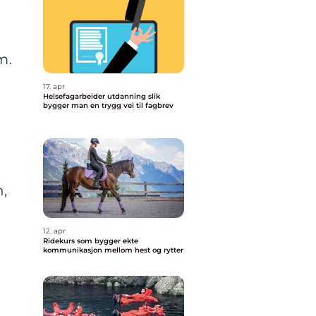
m.
17. apr
Helsefagarbeider utdanning slik
bygger man en trygg vei til fagbrev
n,
12. apr
Ridekurs som bygger ekte
kommunikasjon mellom hest og rytter