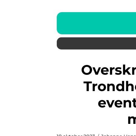
Overskrift: Opplevelser i
Trondhe
even
m