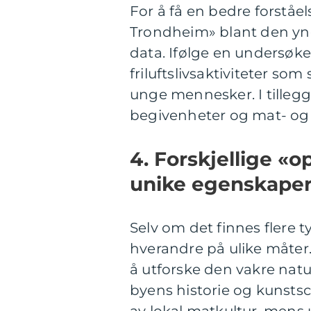
For å få en bedre forståel
Trondheim» blant den yng
data. Ifølge en undersøk
friluftslivsaktiviteter so
unge mennesker. I tillegg v
begivenheter og mat- og d
4. Forskjellige «
unike egenskaper
Selv om det finnes flere t
hverandre på ulike måter. M
å utforske den vakre natur
byens historie og kunsts