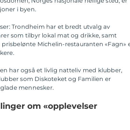
sdomen, Norges nasjonale hellige sted, er
joner i byen.
ser: Trondheim har et bredt utvalg av
arer som tilbyr lokal mat og drikke, samt
n prisbelønte Michelin-restauranten «Fagn» 
kere.
yen har også et livlig natteliv med klubber,
klubber som Diskoteket og Familien er
tglade mennesker.
ålinger om «opplevelser