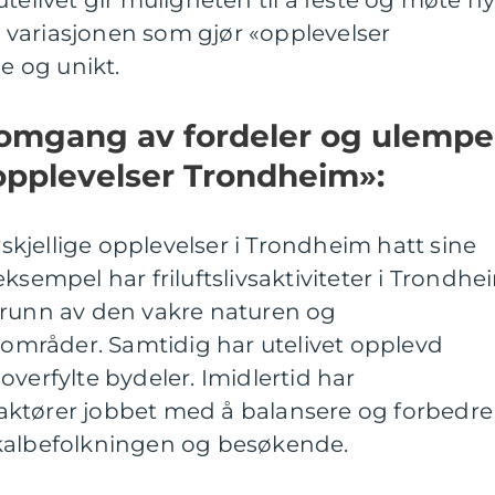
telivet gir muligheten til å feste og møte n
variasjonen som gjør «opplevelser
 og unikt.
nomgang av fordeler og ulempe
«opplevelser Trondheim»:
orskjellige opplevelser i Trondheim hatt sine
ksempel har friluftslivsaktiviteter i Trondhe
grunn av den vakre naturen og
urområder. Samtidig har utelivet opplevd
overfylte bydeler. Imidlertid har
aktører jobbet med å balansere og forbedre
okalbefolkningen og besøkende.