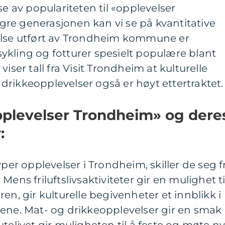
se av populariteten til «opplevelser
re generasjonen kan vi se på kvantitative
else utført av Trondheim kommune er
m sykling og fotturer spesielt populære blant
iser tall fra Visit Trondheim at kulturelle
rikkeopplevelser også er høyt ettertraktet.
opplevelser Trondheim» og dere
:
yper opplevelser i Trondheim, skiller de seg f
ens friluftslivsaktiviteter gir en mulighet ti
en, gir kulturelle begivenheter et innblikk i
cene. Mat- og drikkeopplevelser gir en smak