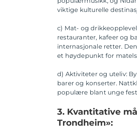
populærmusikk, og Nidaro
viktige kulturelle destinas
c) Mat- og drikkeopplevel
restauranter, kafeer og b
internasjonale retter. De
et høydepunkt for matels
d) Aktiviteter og uteliv: B
barer og konserter. Natt
populære blant unge fes
3. Kvantitative m
Trondheim»: