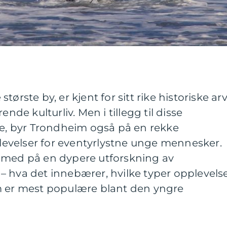
ørste by, er kjent for sitt rike historiske arv
ende kulturliv. Men i tillegg til disse
ne, byr Trondheim også på en rekke
evelser for eventyrlystne unge mennesker.
 med på en dypere utforskning av
– hva det innebærer, hvilke typer opplevels
m er mest populære blant den yngre