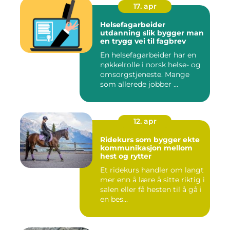
17. apr
Helsefagarbeider
utdanning slik bygger man
en trygg vei til fagbrev
En helsefagarbeider har en
nøkkelrolle i norsk helse- og
omsorgstjeneste. Mange
som allerede jobber ...
12. apr
Ridekurs som bygger ekte
kommunikasjon mellom
hest og rytter
Et ridekurs handler om langt
mer enn å lære å sitte riktig i
salen eller få hesten til å gå i
en bes...