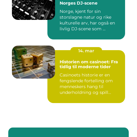
Norges DJ-scene
Norge, kjent for sin
storslagne natur og rike
kulturelle arv, har også en
livlig DJ-scene som ...
14. mar
Historien om casinoet: Fra
tidlig til moderne tider
Casinoets historie er en
fengslende fortelling om
menneskers hang til
underholdning og spill
gjennom...