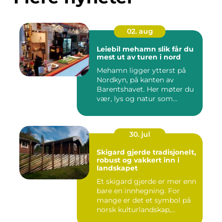
02. aug
Leiebil mehamn slik får du
mest ut av turen i nord
Mehamn ligger ytterst på
Nordkyn, på kanten av
Barentshavet. Her møter du
vær, lys og natur som
mang...
30. jul
Skigard gjerde tradisjonelt,
robust og vakkert inn i
landskapet
Et skigard gjerde er mer enn
bare en innhegning. For
mange er det et symbol på
norsk kulturlandskap,...