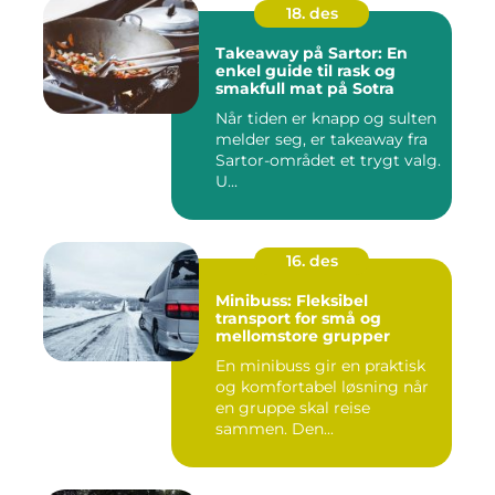
18. des
Takeaway på Sartor: En
enkel guide til rask og
smakfull mat på Sotra
Når tiden er knapp og sulten
melder seg, er takeaway fra
Sartor-området et trygt valg.
U...
16. des
Minibuss: Fleksibel
transport for små og
mellomstore grupper
En minibuss gir en praktisk
og komfortabel løsning når
en gruppe skal reise
sammen. Den...