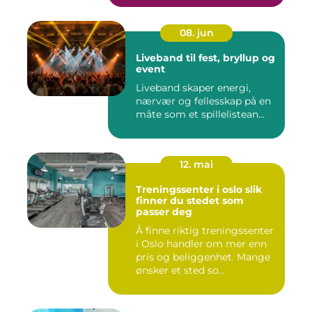
08. jun
Liveband til fest, bryllup og
event
Liveband skaper energi,
nærvær og fellesskap på en
måte som et spillelistean...
12. mai
Treningssenter i oslo slik
finner du stedet som
passer deg
Å finne riktig treningssenter
i Oslo handler om mer enn
pris og beliggenhet. Mange
ønsker et sted so...