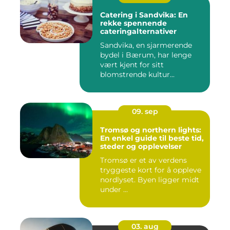
Catering i Sandvika: En
rekke spennende
cateringalternativer
Sandvika, en sjarmerende
bydel i Bærum, har lenge
vært kjent for sitt
blomstrende kultur...
09. sep
Tromsø og northern lights:
En enkel guide til beste tid,
steder og opplevelser
Tromsø er et av verdens
tryggeste kort for å oppleve
nordlyset. Byen ligger midt
under ...
03. aug