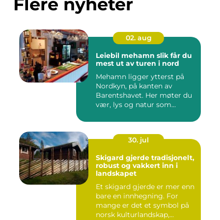
Flere nyheter
02. aug
Leiebil mehamn slik får du
mest ut av turen i nord
Mehamn ligger ytterst på
Nordkyn, på kanten av
Barentshavet. Her møter du
vær, lys og natur som
mang...
30. jul
Skigard gjerde tradisjonelt,
robust og vakkert inn i
landskapet
Et skigard gjerde er mer enn
bare en innhegning. For
mange er det et symbol på
norsk kulturlandskap,...