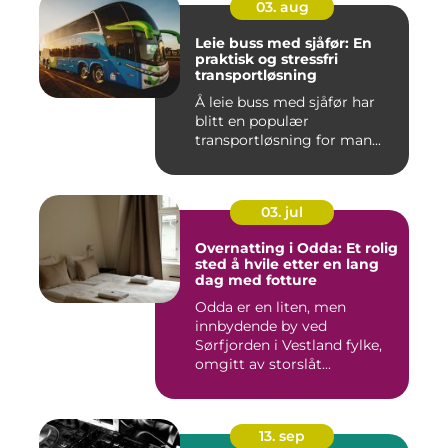
03. aug
Leie buss med sjåfør: En
praktisk og stressfri
transportløsning
Å leie buss med sjåfør har
blitt en populær
transportløsning for man...
03. jul
Overnatting i Odda: Et rolig
sted å hvile etter en lang
dag med fotture
Odda er en liten, men
innbydende by ved
Sørfjorden i Vestland fylke,
omgitt av storslåt...
13. sep