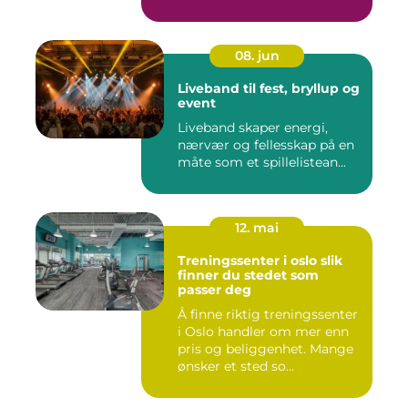
08. jun
Liveband til fest, bryllup og
event
Liveband skaper energi,
nærvær og fellesskap på en
måte som et spillelistean...
12. mai
Treningssenter i oslo slik
finner du stedet som
passer deg
Å finne riktig treningssenter
i Oslo handler om mer enn
pris og beliggenhet. Mange
ønsker et sted so...