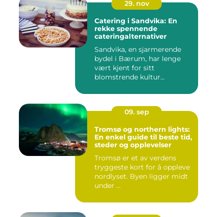
29. nov
Catering i Sandvika: En
rekke spennende
cateringalternativer
Sandvika, en sjarmerende
bydel i Bærum, har lenge
vært kjent for sitt
blomstrende kultur...
09. sep
Tromsø og northern lights:
En enkel guide til beste tid,
steder og opplevelser
Tromsø er et av verdens
tryggeste kort for å oppleve
nordlyset. Byen ligger midt
under ...