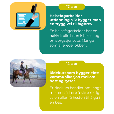
17. apr
Helsefagarbeider
utdanning slik bygger man
en trygg vei til fagbrev
En helsefagarbeider har en
nøkkelrolle i norsk helse- og
omsorgstjeneste. Mange
som allerede jobber ...
12. apr
Ridekurs som bygger ekte
kommunikasjon mellom
hest og rytter
Et ridekurs handler om langt
mer enn å lære å sitte riktig i
salen eller få hesten til å gå i
en bes...