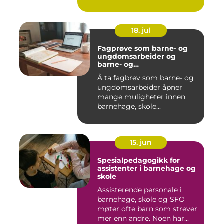
18. jul
Fagprøve som barne- og
ungdomsarbeider og
barne- og
ungdomsarbeiderfaget VG
Å ta fagbrev som barne- og
ungdomsarbeider åpner
mange muligheter innen
barnehage, skole...
15. jun
Spesialpedagogikk for
assistenter i barnehage og
skole
Assisterende personale i
barnehage, skole og SFO
møter ofte barn som strever
mer enn andre. Noen har...