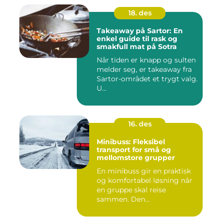
18. des
Takeaway på Sartor: En
enkel guide til rask og
smakfull mat på Sotra
Når tiden er knapp og sulten
melder seg, er takeaway fra
Sartor-området et trygt valg.
U...
16. des
Minibuss: Fleksibel
transport for små og
mellomstore grupper
En minibuss gir en praktisk
og komfortabel løsning når
en gruppe skal reise
sammen. Den...