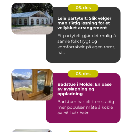
06. des
Leie partytelt: Slik velger
man riktig løsning for et
vellykket arrangement
Et partytelt gjør det mulig å
samle folk trygt og
komfortabelt på egen tomt, i
ha...
05. des
Badstue i Molde: En oase
av avslapning og
oppladning
Badstuer har blitt en stadig
mer populær måte å koble
av på i vår hekt...