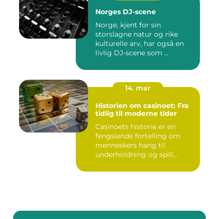
Norges DJ-scene
Norge, kjent for sin
storslagne natur og rike
kulturelle arv, har også en
livlig DJ-scene som ...
14. mar
Historien om casinoet: Fra
tidlig til moderne tider
Casinoets historie er en
fengslende fortelling om
menneskers hang til
underholdning og spill
gjennom...