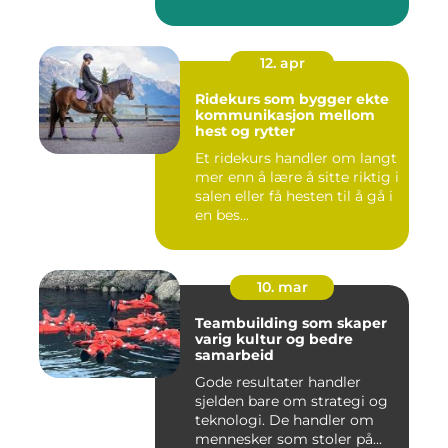
12. apr
Ridekurs som bygger ekte
kommunikasjon mellom
hest og rytter
Et ridekurs handler om langt
mer enn å lære å sitte riktig i
salen eller få hesten til å gå i
en bes...
10. mar
Teambuilding som skaper
varig kultur og bedre
samarbeid
Gode resultater handler
sjelden bare om strategi og
teknologi. De handler om
mennesker som stoler på...