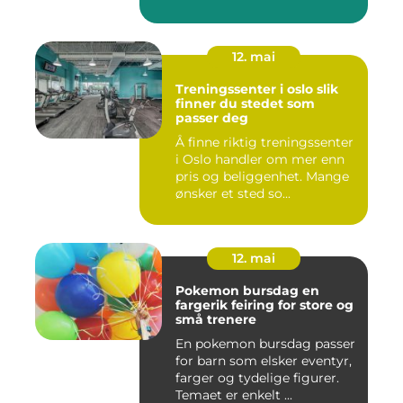
12. mai
Treningssenter i oslo slik
finner du stedet som
passer deg
Å finne riktig treningssenter
i Oslo handler om mer enn
pris og beliggenhet. Mange
ønsker et sted so...
12. mai
Pokemon bursdag en
fargerik feiring for store og
små trenere
En pokemon bursdag passer
for barn som elsker eventyr,
farger og tydelige figurer.
Temaet er enkelt ...