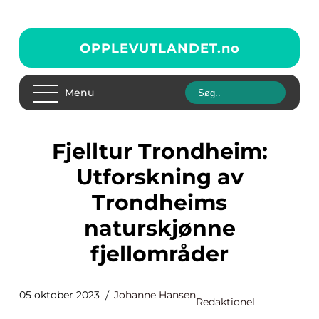
OPPLEVUTLANDET.
no
Menu
Fjelltur Trondheim:
Utforskning av
Trondheims
naturskjønne
fjellområder
05 oktober 2023
Johanne Hansen
Redaktionel