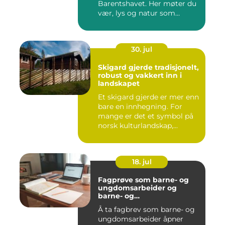
Barentshavet. Her møter du
vær, lys og natur som
mang...
30. jul
Skigard gjerde tradisjonelt,
robust og vakkert inn i
landskapet
Et skigard gjerde er mer enn
bare en innhegning. For
mange er det et symbol på
norsk kulturlandskap,...
18. jul
Fagprøve som barne- og
ungdomsarbeider og
barne- og
ungdomsarbeiderfaget VG
Å ta fagbrev som barne- og
ungdomsarbeider åpner