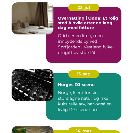
03. jul
Overnatting i Odda: Et rolig
sted å hvile etter en lang
dag med fotture
Odda er en liten, men
innbydende by ved
Sørfjorden i Vestland fylke,
omgitt av storslåt...
13. sep
Norges DJ-scene
Norge, kjent for sin
storslagne natur og rike
kulturelle arv, har også en
livlig DJ-scene som ...
14. mar