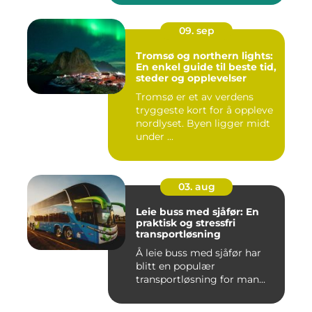
09. sep
Tromsø og northern lights:
En enkel guide til beste tid,
steder og opplevelser
Tromsø er et av verdens
tryggeste kort for å oppleve
nordlyset. Byen ligger midt
under ...
03. aug
Leie buss med sjåfør: En
praktisk og stressfri
transportløsning
Å leie buss med sjåfør har
blitt en populær
transportløsning for man...