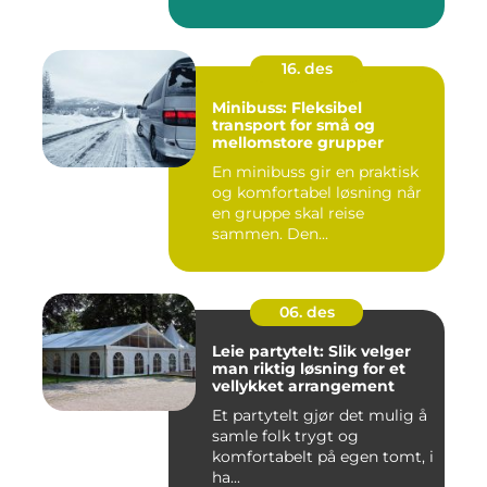
16. des
Minibuss: Fleksibel
transport for små og
mellomstore grupper
En minibuss gir en praktisk
og komfortabel løsning når
en gruppe skal reise
sammen. Den...
06. des
Leie partytelt: Slik velger
man riktig løsning for et
vellykket arrangement
Et partytelt gjør det mulig å
samle folk trygt og
komfortabelt på egen tomt, i
ha...