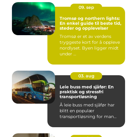
09. sep
Tromsø og northern lights:
En enkel guide til beste tid,
steder og opplevelser
Tromsø er et av verdens
tryggeste kort for å oppleve
nordlyset. Byen ligger midt
under ...
03. aug
Leie buss med sjåfør: En
praktisk og stressfri
transportløsning
Å leie buss med sjåfør har
blitt en populær
transportløsning for man...