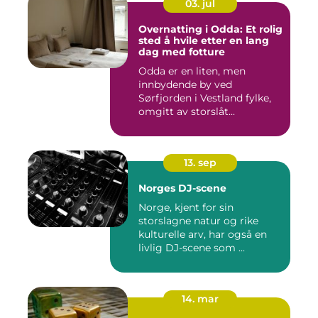
03. jul
Overnatting i Odda: Et rolig
sted å hvile etter en lang
dag med fotture
Odda er en liten, men
innbydende by ved
Sørfjorden i Vestland fylke,
omgitt av storslåt...
13. sep
Norges DJ-scene
Norge, kjent for sin
storslagne natur og rike
kulturelle arv, har også en
livlig DJ-scene som ...
14. mar