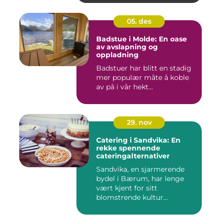
05. des
Badstue i Molde: En oase
av avslapning og
oppladning
Badstuer har blitt en stadig
mer populær måte å koble
av på i vår hekt...
29. nov
Catering i Sandvika: En
rekke spennende
cateringalternativer
Sandvika, en sjarmerende
bydel i Bærum, har lenge
vært kjent for sitt
blomstrende kultur...