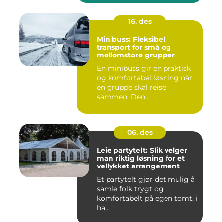
16. des
Minibuss: Fleksibel
transport for små og
mellomstore grupper
En minibuss gir en praktisk
og komfortabel løsning når
en gruppe skal reise
sammen. Den...
06. des
Leie partytelt: Slik velger
man riktig løsning for et
vellykket arrangement
Et partytelt gjør det mulig å
samle folk trygt og
komfortabelt på egen tomt, i
ha...