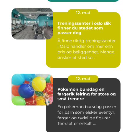
12. mai
Treningssenter i oslo slik
finner du stedet som
passer deg
Å finne riktig treningssenter
i Oslo handler om mer enn
pris og beliggenhet. Mange
ønsker et sted so...
12. mai
Pokemon bursdag en
fargerik feiring for store og
små trenere
En pokemon bursdag passer
for barn som elsker eventyr,
farger og tydelige figurer.
Temaet er enkelt ...