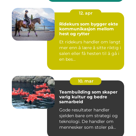
12. apr
Ridekurs som bygger ekte
kommunikasjon mellom
hest og rytter
Et ridekurs handler om langt
mer enn å lære å sitte riktig i
salen eller få hesten til å gå i
en bes...
10. mar
Teambuilding som skaper
varig kultur og bedre
samarbeid
Gode resultater handler
sjelden bare om strategi og
teknologi. De handler om
mennesker som stoler på...