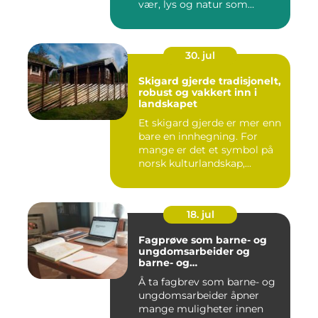
vær, lys og natur som
mang...
30. jul
Skigard gjerde tradisjonelt,
robust og vakkert inn i
landskapet
Et skigard gjerde er mer enn
bare en innhegning. For
mange er det et symbol på
norsk kulturlandskap,...
18. jul
Fagprøve som barne- og
ungdomsarbeider og
barne- og
ungdomsarbeiderfaget VG
Å ta fagbrev som barne- og
ungdomsarbeider åpner
mange muligheter innen