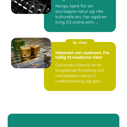
Norge, kjent for sin
storslagne natur og rike
kulturelle arv, har også en
livlig DJ-scene som ...
14. mar
Historien om casinoet: Fra
tidlig til moderne tider
Casinoets historie er en
fengslende fortelling om
menneskers hang til
underholdning og spill
gjennom...