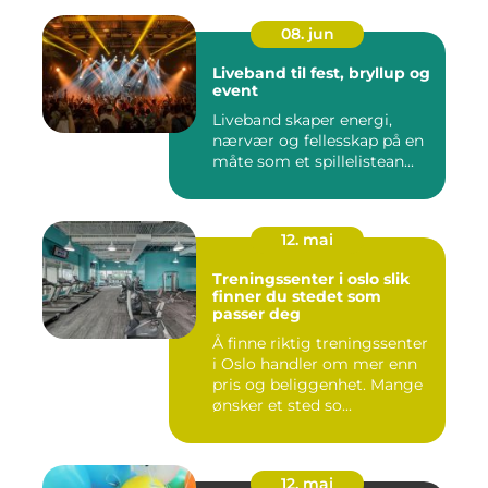
08. jun
Liveband til fest, bryllup og
event
Liveband skaper energi,
nærvær og fellesskap på en
måte som et spillelistean...
12. mai
Treningssenter i oslo slik
finner du stedet som
passer deg
Å finne riktig treningssenter
i Oslo handler om mer enn
pris og beliggenhet. Mange
ønsker et sted so...
12. mai