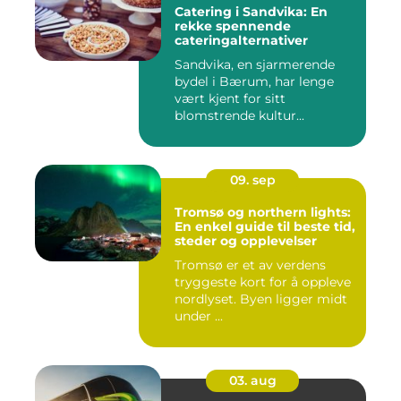
Catering i Sandvika: En
rekke spennende
cateringalternativer
Sandvika, en sjarmerende
bydel i Bærum, har lenge
vært kjent for sitt
blomstrende kultur...
09. sep
Tromsø og northern lights:
En enkel guide til beste tid,
steder og opplevelser
Tromsø er et av verdens
tryggeste kort for å oppleve
nordlyset. Byen ligger midt
under ...
03. aug