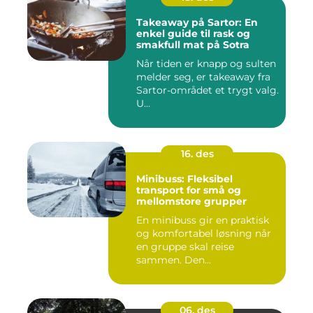
Takeaway på Sartor: En
enkel guide til rask og
smakfull mat på Sotra
Når tiden er knapp og sulten
melder seg, er takeaway fra
Sartor-området et trygt valg.
U...
16. des
Minibuss: Fleksibel
transport for små og
mellomstore grupper
En minibuss gir en praktisk
og komfortabel løsning når
en gruppe skal reise
sammen. Den...
06. des