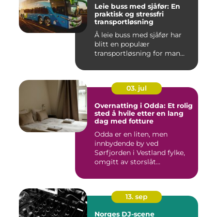
Leie buss med sjåfør: En
praktisk og stressfri
transportløsning
Å leie buss med sjåfør har
blitt en populær
transportløsning for man...
03. jul
Overnatting i Odda: Et rolig
sted å hvile etter en lang
dag med fotture
Odda er en liten, men
innbydende by ved
Sørfjorden i Vestland fylke,
omgitt av storslåt...
13. sep
Norges DJ-scene