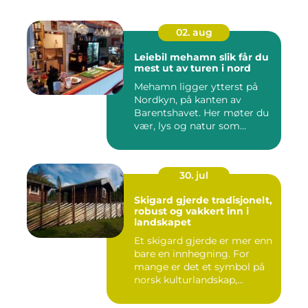
02. aug
Leiebil mehamn slik får du
mest ut av turen i nord
Mehamn ligger ytterst på
Nordkyn, på kanten av
Barentshavet. Her møter du
vær, lys og natur som
mang...
30. jul
Skigard gjerde tradisjonelt,
robust og vakkert inn i
landskapet
Et skigard gjerde er mer enn
bare en innhegning. For
mange er det et symbol på
norsk kulturlandskap,...