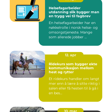
Helsefagarbeider
utdanning slik bygger man
en trygg vei til fagbrev
En helsefagarbeider har en
nøkkelrolle i norsk helse- og
omsorgstjeneste. Mange
som allerede jobber ...
12. apr
Ridekurs som bygger ekte
kommunikasjon mellom
hest og rytter
Et ridekurs handler om langt
mer enn å lære å sitte riktig i
salen eller få hesten til å gå i
en bes...
10. mar